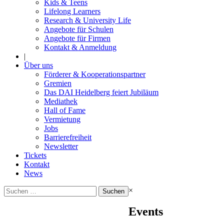
Kids & Teens
Lifelong Learners
Research & University Life
Angebote für Schulen
Angebote für Firmen
Kontakt & Anmeldung
|
Über uns
Förderer & Kooperationspartner
Gremien
Das DAI Heidelberg feiert Jubiläum
Mediathek
Hall of Fame
Vermietung
Jobs
Barrierefreiheit
Newsletter
Tickets
Kontakt
News
Suchen
×
nach:
Events