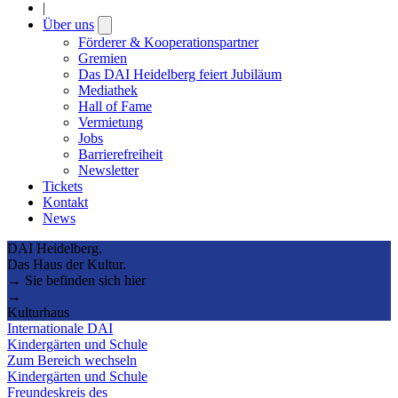
|
Über uns
Open
submenu
Förderer & Kooperationspartner
Gremien
Das DAI Heidelberg feiert Jubiläum
Mediathek
Hall of Fame
Vermietung
Jobs
Barrierefreiheit
Newsletter
Tickets
Kontakt
News
DAI Heidelberg.
Das Haus der Kultur.
→ Sie befinden sich hier
→
Kulturhaus
Internationale DAI
Kindergärten und Schule
Zum Bereich wechseln
Kindergärten und Schule
Freundeskreis des