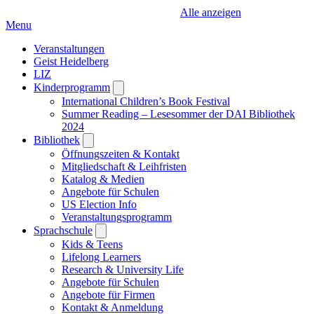
Alle anzeigen
Menu
Veranstaltungen
Geist Heidelberg
LIZ
Kinderprogramm
Open
submenu
International Children’s Book Festival
Summer Reading – Lesesommer der DAI Bibliothek
2024
Bibliothek
Open
submenu
Öffnungszeiten & Kontakt
Mitgliedschaft & Leihfristen
Katalog & Medien
Angebote für Schulen
US Election Info
Veranstaltungsprogramm
Sprachschule
Open
submenu
Kids & Teens
Lifelong Learners
Research & University Life
Angebote für Schulen
Angebote für Firmen
Kontakt & Anmeldung