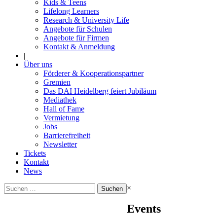
Kids & Teens
Lifelong Learners
Research & University Life
Angebote für Schulen
Angebote für Firmen
Kontakt & Anmeldung
|
Über uns
Förderer & Kooperationspartner
Gremien
Das DAI Heidelberg feiert Jubiläum
Mediathek
Hall of Fame
Vermietung
Jobs
Barrierefreiheit
Newsletter
Tickets
Kontakt
News
Suchen
×
nach:
Events