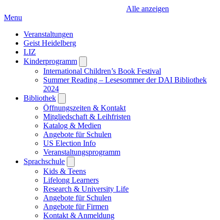
Alle anzeigen
Menu
Veranstaltungen
Geist Heidelberg
LIZ
Kinderprogramm
Open
submenu
International Children’s Book Festival
Summer Reading – Lesesommer der DAI Bibliothek
2024
Bibliothek
Open
submenu
Öffnungszeiten & Kontakt
Mitgliedschaft & Leihfristen
Katalog & Medien
Angebote für Schulen
US Election Info
Veranstaltungsprogramm
Sprachschule
Open
submenu
Kids & Teens
Lifelong Learners
Research & University Life
Angebote für Schulen
Angebote für Firmen
Kontakt & Anmeldung