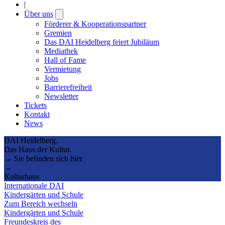
|
Über uns
Open
submenu
Förderer & Kooperationspartner
Gremien
Das DAI Heidelberg feiert Jubiläum
Mediathek
Hall of Fame
Vermietung
Jobs
Barrierefreiheit
Newsletter
Tickets
Kontakt
News
DAI Heidelberg.
Das Haus der Kultur.
→ Sie befinden sich hier
→
Kulturhaus
Internationale DAI
Kindergärten und Schule
Zum Bereich wechseln
Kindergärten und Schule
Freundeskreis des