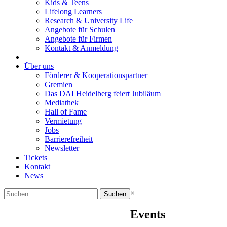
Kids & Teens
Lifelong Learners
Research & University Life
Angebote für Schulen
Angebote für Firmen
Kontakt & Anmeldung
|
Über uns
Förderer & Kooperationspartner
Gremien
Das DAI Heidelberg feiert Jubiläum
Mediathek
Hall of Fame
Vermietung
Jobs
Barrierefreiheit
Newsletter
Tickets
Kontakt
News
Suchen
×
nach:
Events