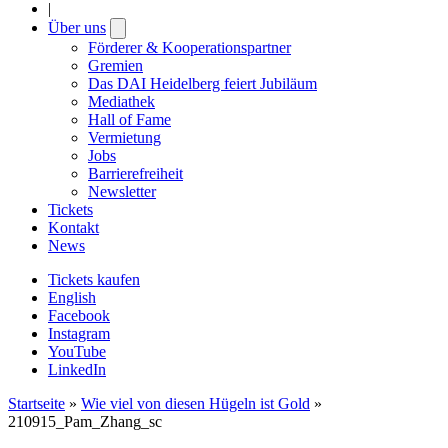
|
Über uns
Open
submenu
Förderer & Kooperationspartner
Gremien
Das DAI Heidelberg feiert Jubiläum
Mediathek
Hall of Fame
Vermietung
Jobs
Barrierefreiheit
Newsletter
Tickets
Kontakt
News
Tickets kaufen
English
Facebook
Instagram
YouTube
LinkedIn
Startseite
»
Wie viel von diesen Hügeln ist Gold
»
210915_Pam_Zhang_sc