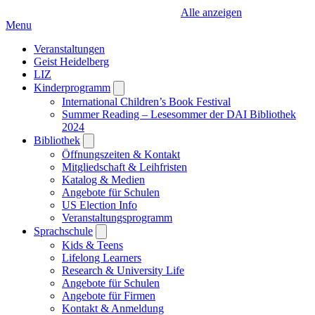
Alle anzeigen
Menu
Veranstaltungen
Geist Heidelberg
LIZ
Kinderprogramm
Open
submenu
International Children’s Book Festival
Summer Reading – Lesesommer der DAI Bibliothek
2024
Bibliothek
Open
submenu
Öffnungszeiten & Kontakt
Mitgliedschaft & Leihfristen
Katalog & Medien
Angebote für Schulen
US Election Info
Veranstaltungsprogramm
Sprachschule
Open
submenu
Kids & Teens
Lifelong Learners
Research & University Life
Angebote für Schulen
Angebote für Firmen
Kontakt & Anmeldung