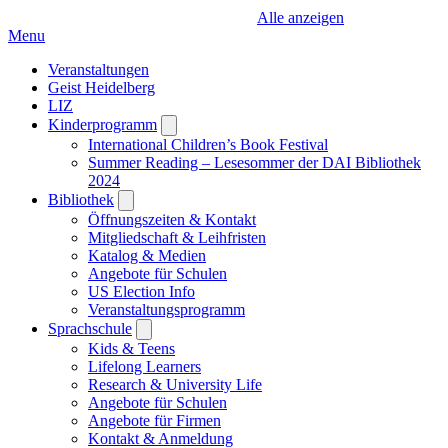
Alle anzeigen
Menu
Veranstaltungen
Geist Heidelberg
LIZ
Kinderprogramm
Open
submenu
International Children’s Book Festival
Summer Reading – Lesesommer der DAI Bibliothek
2024
Bibliothek
Open
submenu
Öffnungszeiten & Kontakt
Mitgliedschaft & Leihfristen
Katalog & Medien
Angebote für Schulen
US Election Info
Veranstaltungsprogramm
Sprachschule
Open
submenu
Kids & Teens
Lifelong Learners
Research & University Life
Angebote für Schulen
Angebote für Firmen
Kontakt & Anmeldung