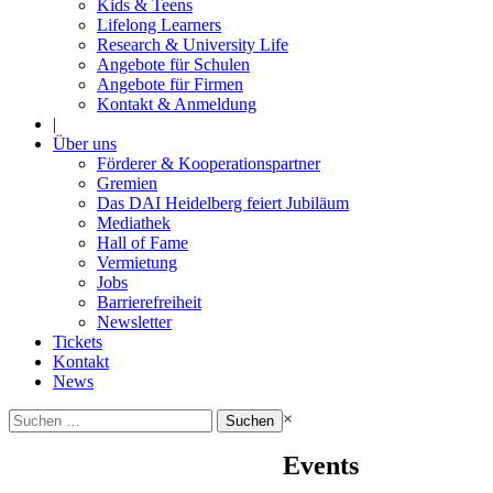
Kids & Teens
Lifelong Learners
Research & University Life
Angebote für Schulen
Angebote für Firmen
Kontakt & Anmeldung
|
Über uns
Förderer & Kooperationspartner
Gremien
Das DAI Heidelberg feiert Jubiläum
Mediathek
Hall of Fame
Vermietung
Jobs
Barrierefreiheit
Newsletter
Tickets
Kontakt
News
Suchen
×
nach:
Events