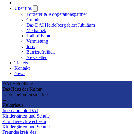
|
Über uns
Open
submenu
Förderer & Kooperationspartner
Gremien
Das DAI Heidelberg feiert Jubiläum
Mediathek
Hall of Fame
Vermietung
Jobs
Barrierefreiheit
Newsletter
Tickets
Kontakt
News
DAI Heidelberg.
Das Haus der Kultur.
→ Sie befinden sich hier
→
Kulturhaus
Internationale DAI
Kindergärten und Schule
Zum Bereich wechseln
Kindergärten und Schule
Freundeskreis des