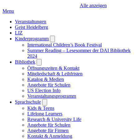
Alle anzeigen
Menu
Veranstaltungen
Geist Heidelberg
LIZ
Kinderprogramm
Open
submenu
International Children’s Book Festival
Summer Reading – Lesesommer der DAI Bibliothek
2024
Bibliothek
Open
submenu
Öffnungszeiten & Kontakt
Mitgliedschaft & Leihfristen
Katalog & Medien
Angebote für Schulen
US Election Info
Veranstaltungsprogramm
Sprachschule
Open
submenu
Kids & Teens
Lifelong Learners
Research & University Life
Angebote für Schulen
Angebote für Firmen
Kontakt & Anmeldung