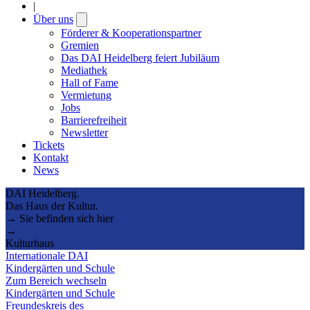
|
Über uns
Open
submenu
Förderer & Kooperationspartner
Gremien
Das DAI Heidelberg feiert Jubiläum
Mediathek
Hall of Fame
Vermietung
Jobs
Barrierefreiheit
Newsletter
Tickets
Kontakt
News
DAI Heidelberg.
Das Haus der Kultur.
→ Sie befinden sich hier
→
Kulturhaus
Internationale DAI
Kindergärten und Schule
Zum Bereich wechseln
Kindergärten und Schule
Freundeskreis des