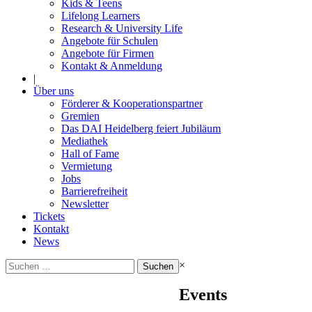
Kids & Teens
Lifelong Learners
Research & University Life
Angebote für Schulen
Angebote für Firmen
Kontakt & Anmeldung
|
Über uns
Förderer & Kooperationspartner
Gremien
Das DAI Heidelberg feiert Jubiläum
Mediathek
Hall of Fame
Vermietung
Jobs
Barrierefreiheit
Newsletter
Tickets
Kontakt
News
Suchen
×
nach:
Events