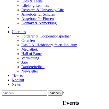
Kids & Teens
Lifelong Learners
Research & University Life
Angebote für Schulen
Angebote für Firmen
Kontakt & Anmeldung
|
Über uns
Förderer & Kooperationspartner
Gremien
Das DAI Heidelberg feiert Jubiläum
Mediathek
Hall of Fame
Vermietung
Jobs
Barrierefreiheit
Newsletter
Tickets
Kontakt
News
Suchen
×
nach:
Events