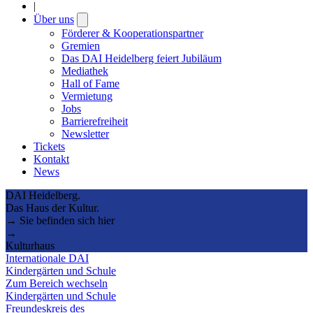
|
Über uns
Open
submenu
Förderer & Kooperationspartner
Gremien
Das DAI Heidelberg feiert Jubiläum
Mediathek
Hall of Fame
Vermietung
Jobs
Barrierefreiheit
Newsletter
Tickets
Kontakt
News
DAI Heidelberg.
Das Haus der Kultur.
→ Sie befinden sich hier
→
Kulturhaus
Internationale DAI
Kindergärten und Schule
Zum Bereich wechseln
Kindergärten und Schule
Freundeskreis des