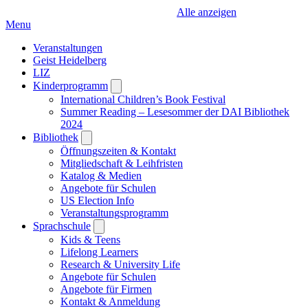
Alle anzeigen
Menu
Veranstaltungen
Geist Heidelberg
LIZ
Kinderprogramm
Open
submenu
International Children’s Book Festival
Summer Reading – Lesesommer der DAI Bibliothek
2024
Bibliothek
Open
submenu
Öffnungszeiten & Kontakt
Mitgliedschaft & Leihfristen
Katalog & Medien
Angebote für Schulen
US Election Info
Veranstaltungsprogramm
Sprachschule
Open
submenu
Kids & Teens
Lifelong Learners
Research & University Life
Angebote für Schulen
Angebote für Firmen
Kontakt & Anmeldung