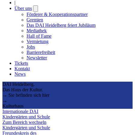
|
Über uns
Open
submenu
Förderer & Kooperationspartner
Gremien
Das DAI Heidelberg feiert Jubiläum
Mediathek
Hall of Fame
Vermietung
Jobs
Barrierefreiheit
Newsletter
Tickets
Kontakt
News
DAI Heidelberg.
Das Haus der Kultur.
→ Sie befinden sich hier
→
Kulturhaus
Internationale DAI
Kindergärten und Schule
Zum Bereich wechseln
Kindergärten und Schule
Freundeskreis des