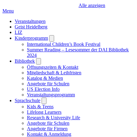
Alle anzeigen
Menu
Veranstaltungen
Geist Heidelberg
LIZ
Kinderprogramm
Open
submenu
International Children’s Book Festival
Summer Reading – Lesesommer der DAI Bibliothek
2024
Bibliothek
Open
submenu
Öffnungszeiten & Kontakt
Mitgliedschaft & Leihfristen
Katalog & Medien
Angebote für Schulen
US Election Info
Veranstaltungsprogramm
Sprachschule
Open
submenu
Kids & Teens
Lifelong Learners
Research & University Life
Angebote für Schulen
Angebote für Firmen
Kontakt & Anmeldung