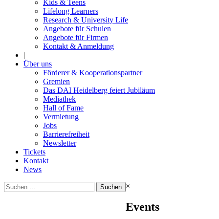
Kids & Teens
Lifelong Learners
Research & University Life
Angebote für Schulen
Angebote für Firmen
Kontakt & Anmeldung
|
Über uns
Förderer & Kooperationspartner
Gremien
Das DAI Heidelberg feiert Jubiläum
Mediathek
Hall of Fame
Vermietung
Jobs
Barrierefreiheit
Newsletter
Tickets
Kontakt
News
Suchen
×
nach:
Events