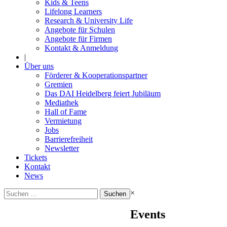
Kids & Teens
Lifelong Learners
Research & University Life
Angebote für Schulen
Angebote für Firmen
Kontakt & Anmeldung
|
Über uns
Förderer & Kooperationspartner
Gremien
Das DAI Heidelberg feiert Jubiläum
Mediathek
Hall of Fame
Vermietung
Jobs
Barrierefreiheit
Newsletter
Tickets
Kontakt
News
Suchen
×
nach:
Events