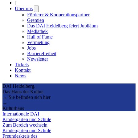
|
Über uns
Open
submenu
Förderer & Kooperationspartner
Gremien
Das DAI Heidelberg feiert Jubiläum
Mediathek
Hall of Fame
Vermietung
Jobs
Barrierefreiheit
Newsletter
Tickets
Kontakt
News
DAI Heidelberg.
Das Haus der Kultur.
→ Sie befinden sich hier
→
Kulturhaus
Internationale DAI
Kindergärten und Schule
Zum Bereich wechseln
Kindergärten und Schule
Freundeskreis des