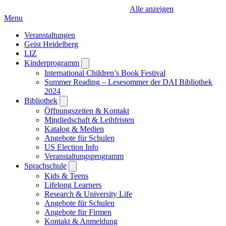
Alle anzeigen
Menu
Veranstaltungen
Geist Heidelberg
LIZ
Kinderprogramm
Open
submenu
International Children’s Book Festival
Summer Reading – Lesesommer der DAI Bibliothek
2024
Bibliothek
Open
submenu
Öffnungszeiten & Kontakt
Mitgliedschaft & Leihfristen
Katalog & Medien
Angebote für Schulen
US Election Info
Veranstaltungsprogramm
Sprachschule
Open
submenu
Kids & Teens
Lifelong Learners
Research & University Life
Angebote für Schulen
Angebote für Firmen
Kontakt & Anmeldung