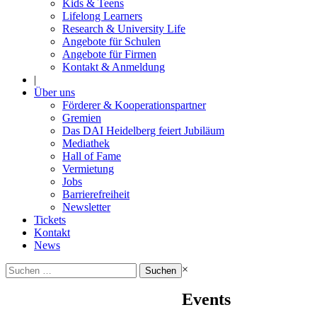
Kids & Teens
Lifelong Learners
Research & University Life
Angebote für Schulen
Angebote für Firmen
Kontakt & Anmeldung
|
Über uns
Förderer & Kooperationspartner
Gremien
Das DAI Heidelberg feiert Jubiläum
Mediathek
Hall of Fame
Vermietung
Jobs
Barrierefreiheit
Newsletter
Tickets
Kontakt
News
Suchen
×
nach:
Events