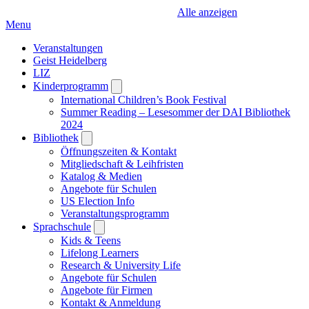
Alle anzeigen
Menu
Veranstaltungen
Geist Heidelberg
LIZ
Kinderprogramm
Open
submenu
International Children’s Book Festival
Summer Reading – Lesesommer der DAI Bibliothek
2024
Bibliothek
Open
submenu
Öffnungszeiten & Kontakt
Mitgliedschaft & Leihfristen
Katalog & Medien
Angebote für Schulen
US Election Info
Veranstaltungsprogramm
Sprachschule
Open
submenu
Kids & Teens
Lifelong Learners
Research & University Life
Angebote für Schulen
Angebote für Firmen
Kontakt & Anmeldung