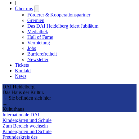
|
Über uns
Open
submenu
Förderer & Kooperationspartner
Gremien
Das DAI Heidelberg feiert Jubiläum
Mediathek
Hall of Fame
Vermietung
Jobs
Barrierefreiheit
Newsletter
Tickets
Kontakt
News
DAI Heidelberg.
Das Haus der Kultur.
→ Sie befinden sich hier
→
Kulturhaus
Internationale DAI
Kindergärten und Schule
Zum Bereich wechseln
Kindergärten und Schule
Freundeskreis des