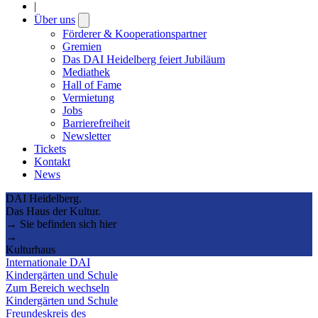
|
Über uns
Open
submenu
Förderer & Kooperationspartner
Gremien
Das DAI Heidelberg feiert Jubiläum
Mediathek
Hall of Fame
Vermietung
Jobs
Barrierefreiheit
Newsletter
Tickets
Kontakt
News
DAI Heidelberg.
Das Haus der Kultur.
→ Sie befinden sich hier
→
Kulturhaus
Internationale DAI
Kindergärten und Schule
Zum Bereich wechseln
Kindergärten und Schule
Freundeskreis des