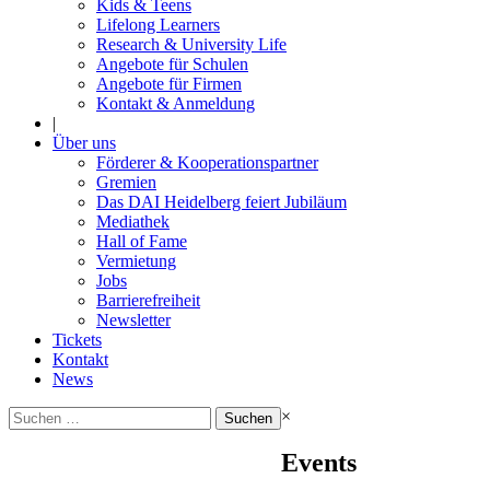
Kids & Teens
Lifelong Learners
Research & University Life
Angebote für Schulen
Angebote für Firmen
Kontakt & Anmeldung
|
Über uns
Förderer & Kooperationspartner
Gremien
Das DAI Heidelberg feiert Jubiläum
Mediathek
Hall of Fame
Vermietung
Jobs
Barrierefreiheit
Newsletter
Tickets
Kontakt
News
Suchen
×
nach:
Events