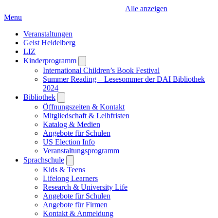
Alle anzeigen
Menu
Veranstaltungen
Geist Heidelberg
LIZ
Kinderprogramm
Open
submenu
International Children’s Book Festival
Summer Reading – Lesesommer der DAI Bibliothek
2024
Bibliothek
Open
submenu
Öffnungszeiten & Kontakt
Mitgliedschaft & Leihfristen
Katalog & Medien
Angebote für Schulen
US Election Info
Veranstaltungsprogramm
Sprachschule
Open
submenu
Kids & Teens
Lifelong Learners
Research & University Life
Angebote für Schulen
Angebote für Firmen
Kontakt & Anmeldung