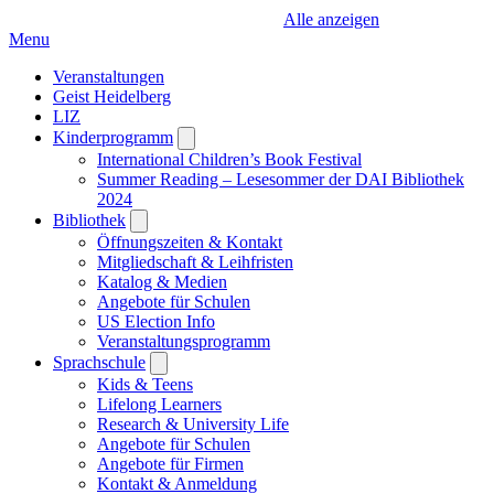
Alle anzeigen
Menu
Veranstaltungen
Geist Heidelberg
LIZ
Kinderprogramm
Open
submenu
International Children’s Book Festival
Summer Reading – Lesesommer der DAI Bibliothek
2024
Bibliothek
Open
submenu
Öffnungszeiten & Kontakt
Mitgliedschaft & Leihfristen
Katalog & Medien
Angebote für Schulen
US Election Info
Veranstaltungsprogramm
Sprachschule
Open
submenu
Kids & Teens
Lifelong Learners
Research & University Life
Angebote für Schulen
Angebote für Firmen
Kontakt & Anmeldung