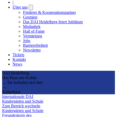
|
Über uns
Open
submenu
Förderer & Kooperationspartner
Gremien
Das DAI Heidelberg feiert Jubiläum
Mediathek
Hall of Fame
Vermietung
Jobs
Barrierefreiheit
Newsletter
Tickets
Kontakt
News
DAI Heidelberg.
Das Haus der Kultur.
→ Sie befinden sich hier
→
Kulturhaus
Internationale DAI
Kindergärten und Schule
Zum Bereich wechseln
Kindergärten und Schule
Freundeskreis des