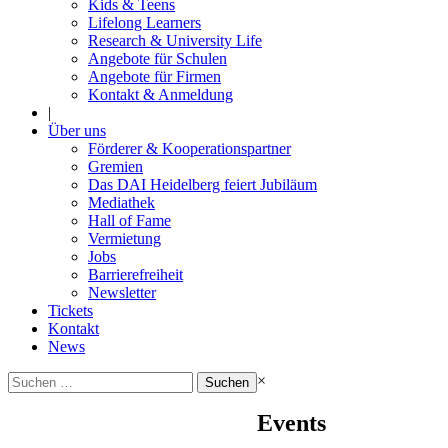
Kids & Teens
Lifelong Learners
Research & University Life
Angebote für Schulen
Angebote für Firmen
Kontakt & Anmeldung
|
Über uns
Förderer & Kooperationspartner
Gremien
Das DAI Heidelberg feiert Jubiläum
Mediathek
Hall of Fame
Vermietung
Jobs
Barrierefreiheit
Newsletter
Tickets
Kontakt
News
Suchen
×
nach:
Events