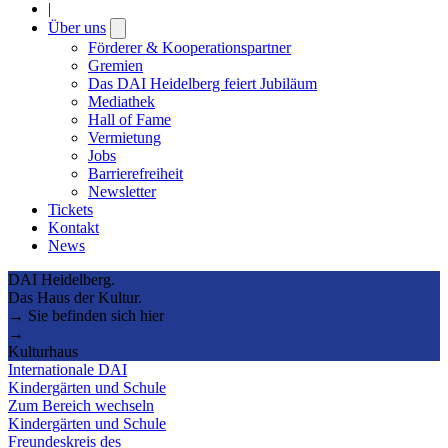
|
Über uns
Open
submenu
Förderer & Kooperationspartner
Gremien
Das DAI Heidelberg feiert Jubiläum
Mediathek
Hall of Fame
Vermietung
Jobs
Barrierefreiheit
Newsletter
Tickets
Kontakt
News
DAI Heidelberg.
Das Haus der Kultur.
→ Sie befinden sich hier
→
Kulturhaus
Internationale DAI
Kindergärten und Schule
Zum Bereich wechseln
Kindergärten und Schule
Freundeskreis des