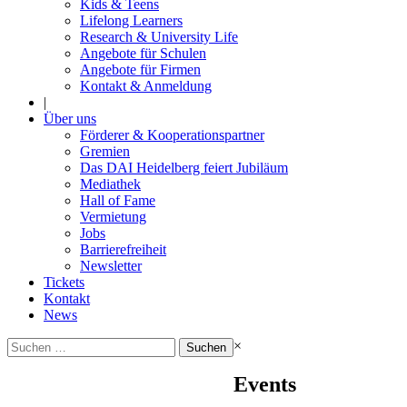
Kids & Teens
Lifelong Learners
Research & University Life
Angebote für Schulen
Angebote für Firmen
Kontakt & Anmeldung
|
Über uns
Förderer & Kooperationspartner
Gremien
Das DAI Heidelberg feiert Jubiläum
Mediathek
Hall of Fame
Vermietung
Jobs
Barrierefreiheit
Newsletter
Tickets
Kontakt
News
Suchen
×
nach:
Events