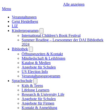
Alle anzeigen
Menu
Veranstaltungen
Geist Heidelberg
LIZ
Kinderprogramm
Open
submenu
International Children’s Book Festival
Summer Reading – Lesesommer der DAI Bibliothek
2024
Bibliothek
Open
submenu
Öffnungszeiten & Kontakt
Mitgliedschaft & Leihfristen
Katalog & Medien
Angebote für Schulen
US Election Info
Veranstaltungsprogramm
Sprachschule
Open
submenu
Kids & Teens
Lifelong Learners
Research & University Life
Angebote für Schulen
Angebote für Firmen
Kontakt & Anmeldung