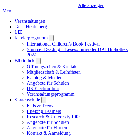
Alle anzeigen
Menu
Veranstaltungen
Geist Heidelberg
LIZ
Kinderprogramm
Open
submenu
International Children’s Book Festival
Summer Reading – Lesesommer der DAI Bibliothek
2024
Bibliothek
Open
submenu
Öffnungszeiten & Kontakt
Mitgliedschaft & Leihfristen
Katalog & Medien
Angebote für Schulen
US Election Info
Veranstaltungsprogramm
Sprachschule
Open
submenu
Kids & Teens
Lifelong Learners
Research & University Life
Angebote für Schulen
Angebote für Firmen
Kontakt & Anmeldung