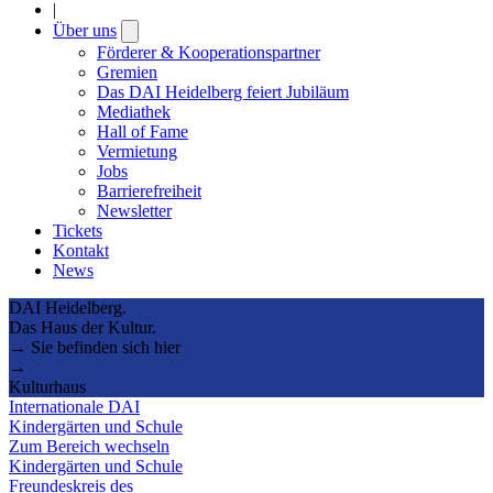
|
Über uns
Open
submenu
Förderer & Kooperationspartner
Gremien
Das DAI Heidelberg feiert Jubiläum
Mediathek
Hall of Fame
Vermietung
Jobs
Barrierefreiheit
Newsletter
Tickets
Kontakt
News
DAI Heidelberg.
Das Haus der Kultur.
→ Sie befinden sich hier
→
Kulturhaus
Internationale DAI
Kindergärten und Schule
Zum Bereich wechseln
Kindergärten und Schule
Freundeskreis des