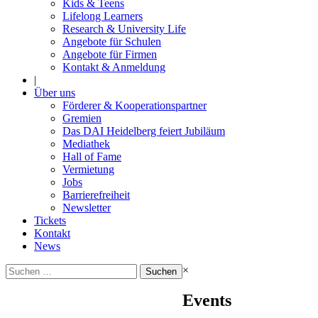
Kids & Teens
Lifelong Learners
Research & University Life
Angebote für Schulen
Angebote für Firmen
Kontakt & Anmeldung
|
Über uns
Förderer & Kooperationspartner
Gremien
Das DAI Heidelberg feiert Jubiläum
Mediathek
Hall of Fame
Vermietung
Jobs
Barrierefreiheit
Newsletter
Tickets
Kontakt
News
Suchen
×
nach:
Events