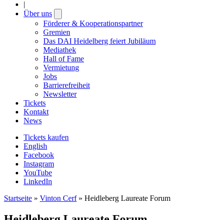
|
Über uns
Open
submenu
Förderer & Kooperationspartner
Gremien
Das DAI Heidelberg feiert Jubiläum
Mediathek
Hall of Fame
Vermietung
Jobs
Barrierefreiheit
Newsletter
Tickets
Kontakt
News
Tickets kaufen
English
Facebook
Instagram
YouTube
LinkedIn
Startseite
»
Vinton Cerf
»
Heidleberg Laureate Forum
Heidleberg Laureate Forum