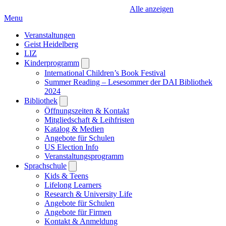
Alle anzeigen
Menu
Veranstaltungen
Geist Heidelberg
LIZ
Kinderprogramm
Open
submenu
International Children’s Book Festival
Summer Reading – Lesesommer der DAI Bibliothek
2024
Bibliothek
Open
submenu
Öffnungszeiten & Kontakt
Mitgliedschaft & Leihfristen
Katalog & Medien
Angebote für Schulen
US Election Info
Veranstaltungsprogramm
Sprachschule
Open
submenu
Kids & Teens
Lifelong Learners
Research & University Life
Angebote für Schulen
Angebote für Firmen
Kontakt & Anmeldung