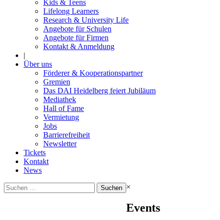
Kids & Teens
Lifelong Learners
Research & University Life
Angebote für Schulen
Angebote für Firmen
Kontakt & Anmeldung
|
Über uns
Förderer & Kooperationspartner
Gremien
Das DAI Heidelberg feiert Jubiläum
Mediathek
Hall of Fame
Vermietung
Jobs
Barrierefreiheit
Newsletter
Tickets
Kontakt
News
Suchen
×
nach:
Events