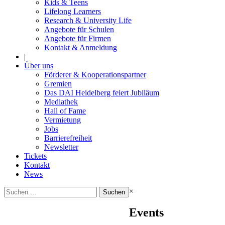
Kids & Teens
Lifelong Learners
Research & University Life
Angebote für Schulen
Angebote für Firmen
Kontakt & Anmeldung
|
Über uns
Förderer & Kooperationspartner
Gremien
Das DAI Heidelberg feiert Jubiläum
Mediathek
Hall of Fame
Vermietung
Jobs
Barrierefreiheit
Newsletter
Tickets
Kontakt
News
Suchen
×
nach:
Events