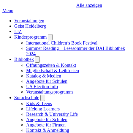
Alle anzeigen
Menu
Veranstaltungen
Geist Heidelberg
LIZ
Kinderprogramm
Open
submenu
International Children’s Book Festival
Summer Reading – Lesesommer der DAI Bibliothek
2024
Bibliothek
Open
submenu
Öffnungszeiten & Kontakt
Mitgliedschaft & Leihfristen
Katalog & Medien
Angebote für Schulen
US Election Info
Veranstaltungsprogramm
Sprachschule
Open
submenu
Kids & Teens
Lifelong Learners
Research & University Life
Angebote für Schulen
Angebote für Firmen
Kontakt & Anmeldung