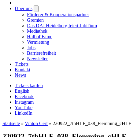
|
Über uns
Open
submenu
Förderer & Kooperationspartner
Gremien
Das DAI Heidelberg feiert Jubiläum
Mediathek
Hall of Fame
Vermietung
Jobs
Barrierefreiheit
Newsletter
Tickets
Kontakt
News
Tickets kaufen
English
Facebook
Instagram
YouTube
LinkedIn
Startseite
»
Vinton Cerf
»
220922_7thHLF_038_Flemming_cHLF
220922_7thHLF_038_Flemming_cHLF