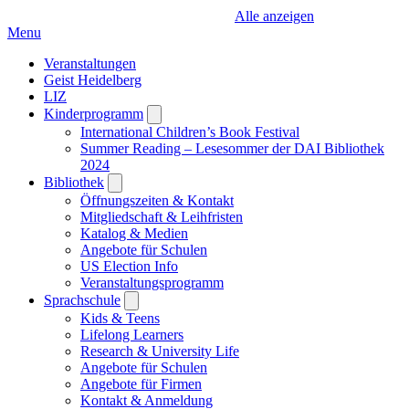
Alle anzeigen
Menu
Veranstaltungen
Geist Heidelberg
LIZ
Kinderprogramm
Open
submenu
International Children’s Book Festival
Summer Reading – Lesesommer der DAI Bibliothek
2024
Bibliothek
Open
submenu
Öffnungszeiten & Kontakt
Mitgliedschaft & Leihfristen
Katalog & Medien
Angebote für Schulen
US Election Info
Veranstaltungsprogramm
Sprachschule
Open
submenu
Kids & Teens
Lifelong Learners
Research & University Life
Angebote für Schulen
Angebote für Firmen
Kontakt & Anmeldung