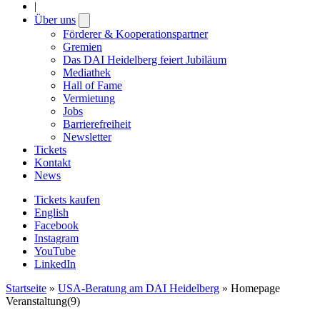
|
Über uns
Open
submenu
Förderer & Kooperationspartner
Gremien
Das DAI Heidelberg feiert Jubiläum
Mediathek
Hall of Fame
Vermietung
Jobs
Barrierefreiheit
Newsletter
Tickets
Kontakt
News
Tickets kaufen
English
Facebook
Instagram
YouTube
LinkedIn
Startseite
»
USA-Beratung am DAI Heidelberg
»
Homepage
Veranstaltung(9)