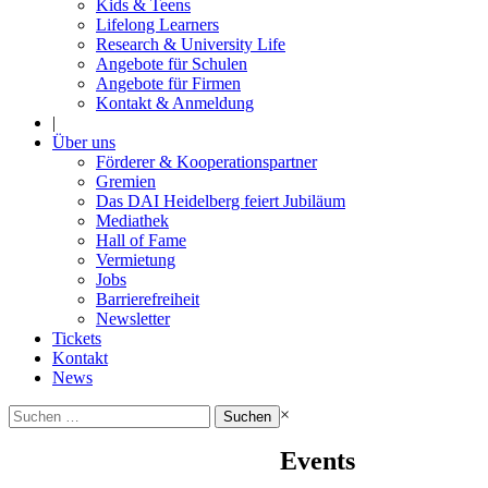
Kids & Teens
Lifelong Learners
Research & University Life
Angebote für Schulen
Angebote für Firmen
Kontakt & Anmeldung
|
Über uns
Förderer & Kooperationspartner
Gremien
Das DAI Heidelberg feiert Jubiläum
Mediathek
Hall of Fame
Vermietung
Jobs
Barrierefreiheit
Newsletter
Tickets
Kontakt
News
Suchen
×
nach:
Events