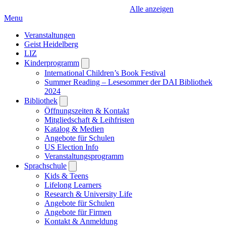
Alle anzeigen
Menu
Veranstaltungen
Geist Heidelberg
LIZ
Kinderprogramm
Open
submenu
International Children’s Book Festival
Summer Reading – Lesesommer der DAI Bibliothek
2024
Bibliothek
Open
submenu
Öffnungszeiten & Kontakt
Mitgliedschaft & Leihfristen
Katalog & Medien
Angebote für Schulen
US Election Info
Veranstaltungsprogramm
Sprachschule
Open
submenu
Kids & Teens
Lifelong Learners
Research & University Life
Angebote für Schulen
Angebote für Firmen
Kontakt & Anmeldung