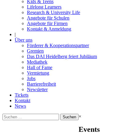
Kids & Teens
Lifelong Learners
Research & University Life
Angebote für Schulen
Angebote für Firmen
Kontakt & Anmeldung
|
Über uns
Förderer & Kooperationspartner
Gremien
Das DAI Heidelberg feiert Jubiläum
Mediathek
Hall of Fame
Vermietung
Jobs
Barrierefreiheit
Newsletter
Tickets
Kontakt
News
Suchen
×
nach:
Events