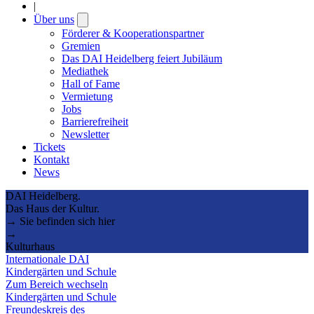
|
Über uns
Open
submenu
Förderer & Kooperationspartner
Gremien
Das DAI Heidelberg feiert Jubiläum
Mediathek
Hall of Fame
Vermietung
Jobs
Barrierefreiheit
Newsletter
Tickets
Kontakt
News
DAI Heidelberg.
Das Haus der Kultur.
→ Sie befinden sich hier
→
Kulturhaus
Internationale DAI
Kindergärten und Schule
Zum Bereich wechseln
Kindergärten und Schule
Freundeskreis des