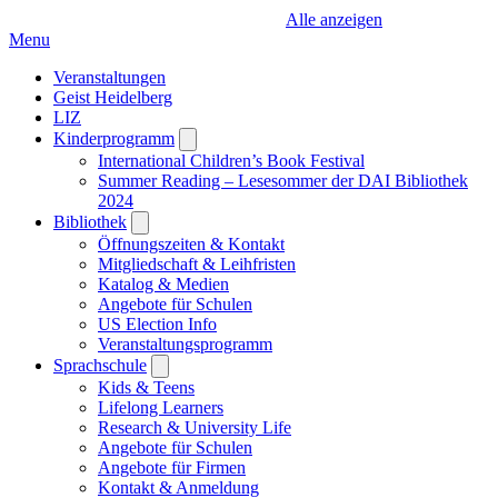
Alle anzeigen
Menu
Veranstaltungen
Geist Heidelberg
LIZ
Kinderprogramm
Open
submenu
International Children’s Book Festival
Summer Reading – Lesesommer der DAI Bibliothek
2024
Bibliothek
Open
submenu
Öffnungszeiten & Kontakt
Mitgliedschaft & Leihfristen
Katalog & Medien
Angebote für Schulen
US Election Info
Veranstaltungsprogramm
Sprachschule
Open
submenu
Kids & Teens
Lifelong Learners
Research & University Life
Angebote für Schulen
Angebote für Firmen
Kontakt & Anmeldung