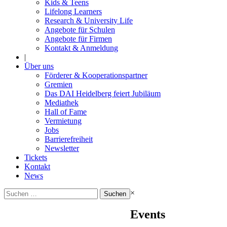
Kids & Teens
Lifelong Learners
Research & University Life
Angebote für Schulen
Angebote für Firmen
Kontakt & Anmeldung
|
Über uns
Förderer & Kooperationspartner
Gremien
Das DAI Heidelberg feiert Jubiläum
Mediathek
Hall of Fame
Vermietung
Jobs
Barrierefreiheit
Newsletter
Tickets
Kontakt
News
Suchen
×
nach:
Events