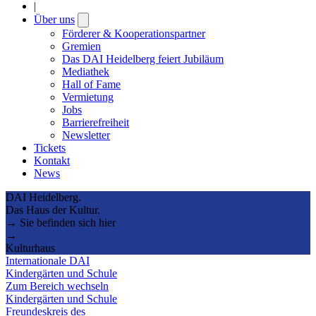
|
Über uns
Open
submenu
Förderer & Kooperationspartner
Gremien
Das DAI Heidelberg feiert Jubiläum
Mediathek
Hall of Fame
Vermietung
Jobs
Barrierefreiheit
Newsletter
Tickets
Kontakt
News
DAI Heidelberg.
Das Haus der Kultur.
→ Sie befinden sich hier
→
Kulturhaus
Internationale DAI
Kindergärten und Schule
Zum Bereich wechseln
Kindergärten und Schule
Freundeskreis des