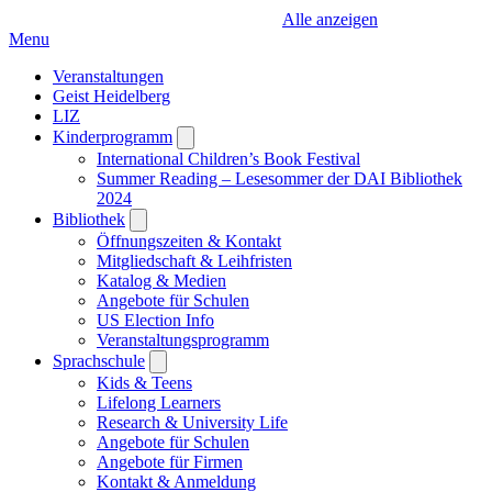
Alle anzeigen
Menu
Veranstaltungen
Geist Heidelberg
LIZ
Kinderprogramm
Open
submenu
International Children’s Book Festival
Summer Reading – Lesesommer der DAI Bibliothek
2024
Bibliothek
Open
submenu
Öffnungszeiten & Kontakt
Mitgliedschaft & Leihfristen
Katalog & Medien
Angebote für Schulen
US Election Info
Veranstaltungsprogramm
Sprachschule
Open
submenu
Kids & Teens
Lifelong Learners
Research & University Life
Angebote für Schulen
Angebote für Firmen
Kontakt & Anmeldung