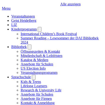
Alle anzeigen
Menu
Veranstaltungen
Geist Heidelberg
LIZ
Kinderprogramm
Open
submenu
International Children’s Book Festival
Summer Reading – Lesesommer der DAI Bibliothek
2024
Bibliothek
Open
submenu
Öffnungszeiten & Kontakt
Mitgliedschaft & Leihfristen
Katalog & Medien
Angebote für Schulen
US Election Info
Veranstaltungsprogramm
Sprachschule
Open
submenu
Kids & Teens
Lifelong Learners
Research & University Life
Angebote für Schulen
Angebote für Firmen
Kontakt & Anmeldung