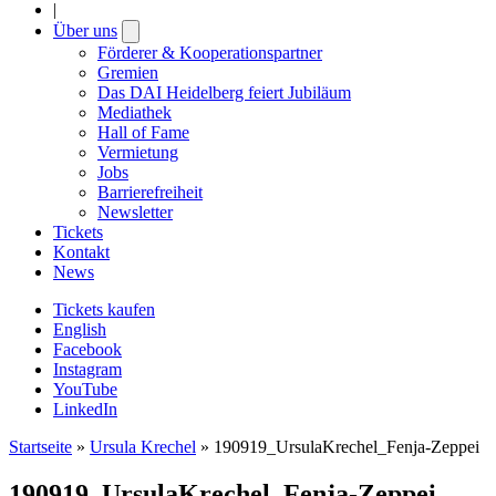
|
Über uns
Open
submenu
Förderer & Kooperationspartner
Gremien
Das DAI Heidelberg feiert Jubiläum
Mediathek
Hall of Fame
Vermietung
Jobs
Barrierefreiheit
Newsletter
Tickets
Kontakt
News
Tickets kaufen
English
Facebook
Instagram
YouTube
LinkedIn
Startseite
»
Ursula Krechel
»
190919_UrsulaKrechel_Fenja-Zeppei
190919_UrsulaKrechel_Fenja-Zeppei