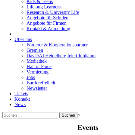
Kids & Teens
Lifelong Learners
Research & University Life
Angebote für Schulen
Angebote für Firmen
Kontakt & Anmeldung
|
Über uns
Förderer & Kooperationspartner
Gremien
Das DAI Heidelberg feiert Jubiläum
Mediathek
Hall of Fame
Vermietung
Jobs
Barrierefreiheit
Newsletter
Tickets
Kontakt
News
Suchen
×
nach:
Events