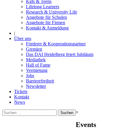
Kids & Teens
Lifelong Learners
Research & University Life
Angebote für Schulen
Angebote für Firmen
Kontakt & Anmeldung
|
Über uns
Förderer & Kooperationspartner
Gremien
Das DAI Heidelberg feiert Jubiläum
Mediathek
Hall of Fame
Vermietung
Jobs
Barrierefreiheit
Newsletter
Tickets
Kontakt
News
Suchen
×
nach:
Events