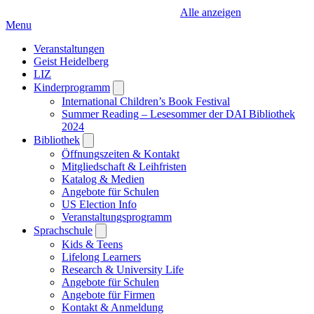
Alle anzeigen
Menu
Veranstaltungen
Geist Heidelberg
LIZ
Kinderprogramm
Open
submenu
International Children’s Book Festival
Summer Reading – Lesesommer der DAI Bibliothek
2024
Bibliothek
Open
submenu
Öffnungszeiten & Kontakt
Mitgliedschaft & Leihfristen
Katalog & Medien
Angebote für Schulen
US Election Info
Veranstaltungsprogramm
Sprachschule
Open
submenu
Kids & Teens
Lifelong Learners
Research & University Life
Angebote für Schulen
Angebote für Firmen
Kontakt & Anmeldung