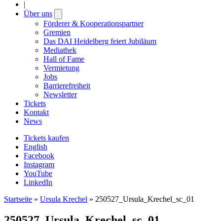
|
Über uns
Open
submenu
Förderer & Kooperationspartner
Gremien
Das DAI Heidelberg feiert Jubiläum
Mediathek
Hall of Fame
Vermietung
Jobs
Barrierefreiheit
Newsletter
Tickets
Kontakt
News
Tickets kaufen
English
Facebook
Instagram
YouTube
LinkedIn
Startseite
»
Ursula Krechel
»
250527_Ursula_Krechel_sc_01
250527_Ursula_Krechel_sc_01