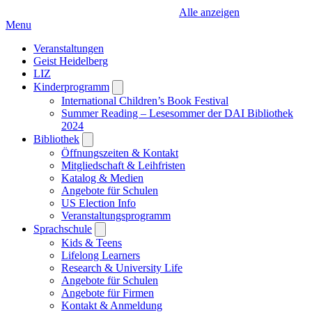
Alle anzeigen
Menu
Veranstaltungen
Geist Heidelberg
LIZ
Kinderprogramm
Open
submenu
International Children’s Book Festival
Summer Reading – Lesesommer der DAI Bibliothek
2024
Bibliothek
Open
submenu
Öffnungszeiten & Kontakt
Mitgliedschaft & Leihfristen
Katalog & Medien
Angebote für Schulen
US Election Info
Veranstaltungsprogramm
Sprachschule
Open
submenu
Kids & Teens
Lifelong Learners
Research & University Life
Angebote für Schulen
Angebote für Firmen
Kontakt & Anmeldung