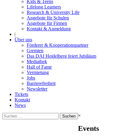
Kids & Teens
Lifelong Learners
Research & University Life
Angebote für Schulen
Angebote für Firmen
Kontakt & Anmeldung
|
Über uns
Förderer & Kooperationspartner
Gremien
Das DAI Heidelberg feiert Jubiläum
Mediathek
Hall of Fame
Vermietung
Jobs
Barrierefreiheit
Newsletter
Tickets
Kontakt
News
Suchen
×
nach:
Events