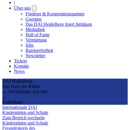
|
Über uns
Open
submenu
Förderer & Kooperationspartner
Gremien
Das DAI Heidelberg feiert Jubiläum
Mediathek
Hall of Fame
Vermietung
Jobs
Barrierefreiheit
Newsletter
Tickets
Kontakt
News
DAI Heidelberg.
Das Haus der Kultur.
→ Sie befinden sich hier
→
Kulturhaus
Internationale DAI
Kindergärten und Schule
Zum Bereich wechseln
Kindergärten und Schule
Freundeskreis des