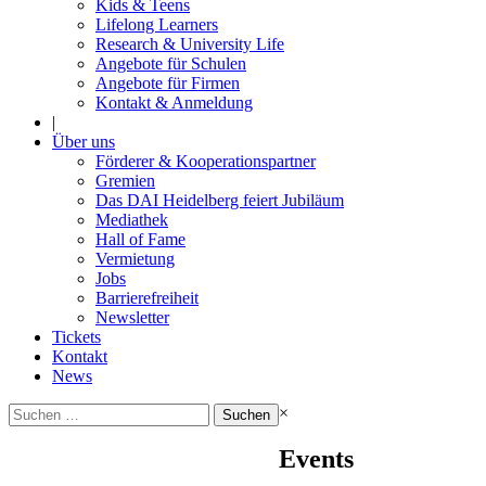
Kids & Teens
Lifelong Learners
Research & University Life
Angebote für Schulen
Angebote für Firmen
Kontakt & Anmeldung
|
Über uns
Förderer & Kooperationspartner
Gremien
Das DAI Heidelberg feiert Jubiläum
Mediathek
Hall of Fame
Vermietung
Jobs
Barrierefreiheit
Newsletter
Tickets
Kontakt
News
Suchen
×
nach:
Events