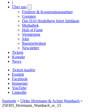
|
Über uns
Open
submenu
Förderer & Kooperationspartner
Gremien
Das DAI Heidelberg feiert Jubiläum
Mediathek
Hall of Fame
Vermietung
Jobs
Barrierefreiheit
Newsletter
Tickets
Kontakt
News
Tickets kaufen
English
Facebook
Instagram
YouTube
LinkedIn
Startseite
»
Ulrike Herrmann & Achim Wambach
»
250305_Herrmann_Wambach_sc_15