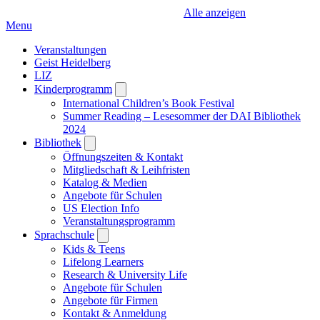
Alle anzeigen
Menu
Veranstaltungen
Geist Heidelberg
LIZ
Kinderprogramm
Open
submenu
International Children’s Book Festival
Summer Reading – Lesesommer der DAI Bibliothek
2024
Bibliothek
Open
submenu
Öffnungszeiten & Kontakt
Mitgliedschaft & Leihfristen
Katalog & Medien
Angebote für Schulen
US Election Info
Veranstaltungsprogramm
Sprachschule
Open
submenu
Kids & Teens
Lifelong Learners
Research & University Life
Angebote für Schulen
Angebote für Firmen
Kontakt & Anmeldung