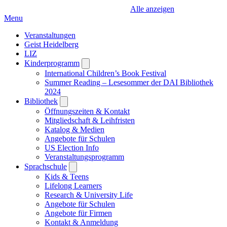
Alle anzeigen
Menu
Veranstaltungen
Geist Heidelberg
LIZ
Kinderprogramm
Open
submenu
International Children’s Book Festival
Summer Reading – Lesesommer der DAI Bibliothek
2024
Bibliothek
Open
submenu
Öffnungszeiten & Kontakt
Mitgliedschaft & Leihfristen
Katalog & Medien
Angebote für Schulen
US Election Info
Veranstaltungsprogramm
Sprachschule
Open
submenu
Kids & Teens
Lifelong Learners
Research & University Life
Angebote für Schulen
Angebote für Firmen
Kontakt & Anmeldung