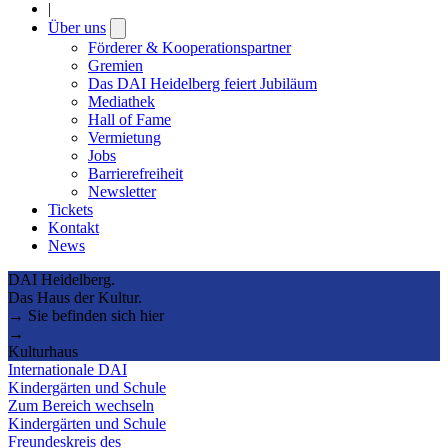
|
Über uns
Open
submenu
Förderer & Kooperationspartner
Gremien
Das DAI Heidelberg feiert Jubiläum
Mediathek
Hall of Fame
Vermietung
Jobs
Barrierefreiheit
Newsletter
Tickets
Kontakt
News
DAI Heidelberg.
Das Haus der Kultur.
→ Sie befinden sich hier
→
Kulturhaus
Internationale DAI
Kindergärten und Schule
Zum Bereich wechseln
Kindergärten und Schule
Freundeskreis des