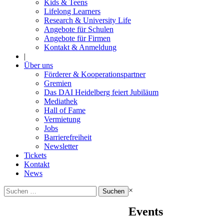
Kids & Teens
Lifelong Learners
Research & University Life
Angebote für Schulen
Angebote für Firmen
Kontakt & Anmeldung
|
Über uns
Förderer & Kooperationspartner
Gremien
Das DAI Heidelberg feiert Jubiläum
Mediathek
Hall of Fame
Vermietung
Jobs
Barrierefreiheit
Newsletter
Tickets
Kontakt
News
Suchen
×
nach:
Events