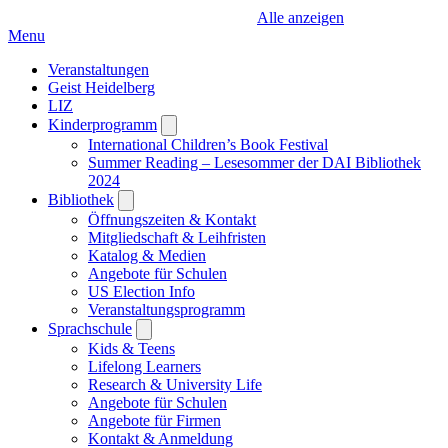
Alle anzeigen
Menu
Veranstaltungen
Geist Heidelberg
LIZ
Kinderprogramm
Open
submenu
International Children’s Book Festival
Summer Reading – Lesesommer der DAI Bibliothek
2024
Bibliothek
Open
submenu
Öffnungszeiten & Kontakt
Mitgliedschaft & Leihfristen
Katalog & Medien
Angebote für Schulen
US Election Info
Veranstaltungsprogramm
Sprachschule
Open
submenu
Kids & Teens
Lifelong Learners
Research & University Life
Angebote für Schulen
Angebote für Firmen
Kontakt & Anmeldung