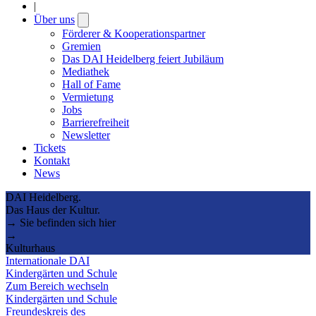
|
Über uns
Open
submenu
Förderer & Kooperationspartner
Gremien
Das DAI Heidelberg feiert Jubiläum
Mediathek
Hall of Fame
Vermietung
Jobs
Barrierefreiheit
Newsletter
Tickets
Kontakt
News
DAI Heidelberg.
Das Haus der Kultur.
→ Sie befinden sich hier
→
Kulturhaus
Internationale DAI
Kindergärten und Schule
Zum Bereich wechseln
Kindergärten und Schule
Freundeskreis des