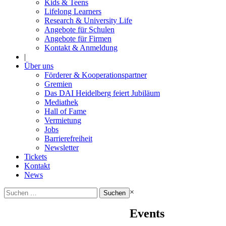
Kids & Teens
Lifelong Learners
Research & University Life
Angebote für Schulen
Angebote für Firmen
Kontakt & Anmeldung
|
Über uns
Förderer & Kooperationspartner
Gremien
Das DAI Heidelberg feiert Jubiläum
Mediathek
Hall of Fame
Vermietung
Jobs
Barrierefreiheit
Newsletter
Tickets
Kontakt
News
Suchen
×
nach:
Events