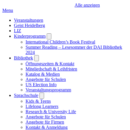
Alle anzeigen
Menu
Veranstaltungen
Geist Heidelberg
LIZ
Kinderprogramm
Open
submenu
International Children’s Book Festival
Summer Reading – Lesesommer der DAI Bibliothek
2024
Bibliothek
Open
submenu
Öffnungszeiten & Kontakt
Mitgliedschaft & Leihfristen
Katalog & Medien
Angebote für Schulen
US Election Info
Veranstaltungsprogramm
Sprachschule
Open
submenu
Kids & Teens
Lifelong Learners
Research & University Life
Angebote für Schulen
Angebote für Firmen
Kontakt & Anmeldung