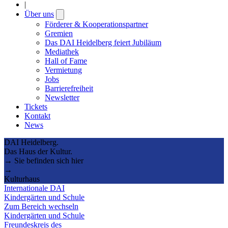
|
Über uns
Open
submenu
Förderer & Kooperationspartner
Gremien
Das DAI Heidelberg feiert Jubiläum
Mediathek
Hall of Fame
Vermietung
Jobs
Barrierefreiheit
Newsletter
Tickets
Kontakt
News
DAI Heidelberg.
Das Haus der Kultur.
→ Sie befinden sich hier
→
Kulturhaus
Internationale DAI
Kindergärten und Schule
Zum Bereich wechseln
Kindergärten und Schule
Freundeskreis des