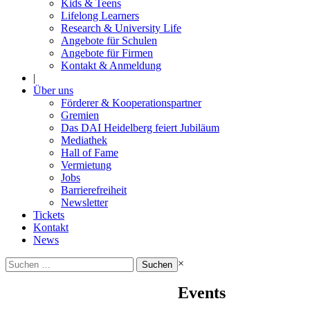
Kids & Teens
Lifelong Learners
Research & University Life
Angebote für Schulen
Angebote für Firmen
Kontakt & Anmeldung
|
Über uns
Förderer & Kooperationspartner
Gremien
Das DAI Heidelberg feiert Jubiläum
Mediathek
Hall of Fame
Vermietung
Jobs
Barrierefreiheit
Newsletter
Tickets
Kontakt
News
Suchen
×
nach:
Events