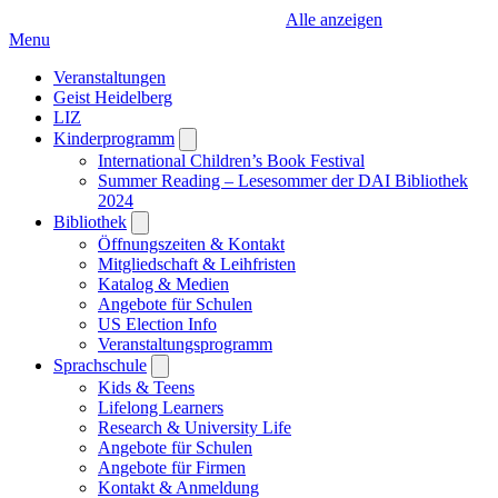
Alle anzeigen
Menu
Veranstaltungen
Geist Heidelberg
LIZ
Kinderprogramm
Open
submenu
International Children’s Book Festival
Summer Reading – Lesesommer der DAI Bibliothek
2024
Bibliothek
Open
submenu
Öffnungszeiten & Kontakt
Mitgliedschaft & Leihfristen
Katalog & Medien
Angebote für Schulen
US Election Info
Veranstaltungsprogramm
Sprachschule
Open
submenu
Kids & Teens
Lifelong Learners
Research & University Life
Angebote für Schulen
Angebote für Firmen
Kontakt & Anmeldung