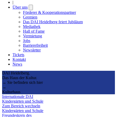
|
Über uns
Open
submenu
Förderer & Kooperationspartner
Gremien
Das DAI Heidelberg feiert Jubiläum
Mediathek
Hall of Fame
Vermietung
Jobs
Barrierefreiheit
Newsletter
Tickets
Kontakt
News
DAI Heidelberg.
Das Haus der Kultur.
→ Sie befinden sich hier
→
Kulturhaus
Internationale DAI
Kindergärten und Schule
Zum Bereich wechseln
Kindergärten und Schule
Freundeskreis des