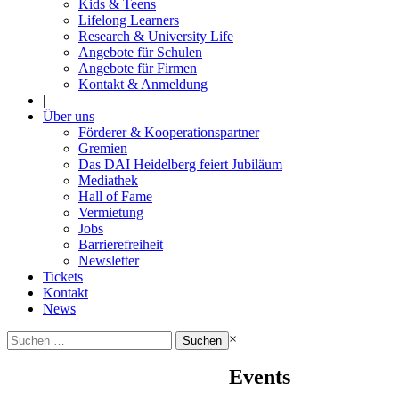
Kids & Teens
Lifelong Learners
Research & University Life
Angebote für Schulen
Angebote für Firmen
Kontakt & Anmeldung
|
Über uns
Förderer & Kooperationspartner
Gremien
Das DAI Heidelberg feiert Jubiläum
Mediathek
Hall of Fame
Vermietung
Jobs
Barrierefreiheit
Newsletter
Tickets
Kontakt
News
Suchen
×
nach:
Events