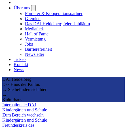
|
Über uns
Open
submenu
Förderer & Kooperationspartner
Gremien
Das DAI Heidelberg feiert Jubiläum
Mediathek
Hall of Fame
Vermietung
Jobs
Barrierefreiheit
Newsletter
Tickets
Kontakt
News
DAI Heidelberg.
Das Haus der Kultur.
→ Sie befinden sich hier
→
Kulturhaus
Internationale DAI
Kindergärten und Schule
Zum Bereich wechseln
Kindergärten und Schule
Freundeskreis des