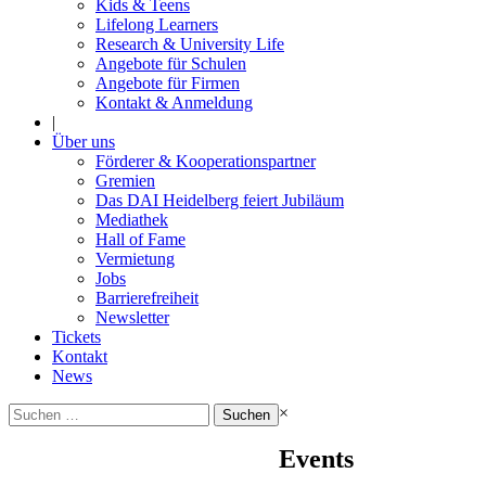
Kids & Teens
Lifelong Learners
Research & University Life
Angebote für Schulen
Angebote für Firmen
Kontakt & Anmeldung
|
Über uns
Förderer & Kooperationspartner
Gremien
Das DAI Heidelberg feiert Jubiläum
Mediathek
Hall of Fame
Vermietung
Jobs
Barrierefreiheit
Newsletter
Tickets
Kontakt
News
Suchen
×
nach:
Events