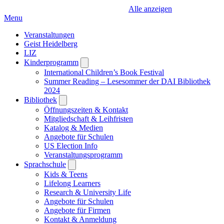
Alle anzeigen
Menu
Veranstaltungen
Geist Heidelberg
LIZ
Kinderprogramm
Open
submenu
International Children’s Book Festival
Summer Reading – Lesesommer der DAI Bibliothek
2024
Bibliothek
Open
submenu
Öffnungszeiten & Kontakt
Mitgliedschaft & Leihfristen
Katalog & Medien
Angebote für Schulen
US Election Info
Veranstaltungsprogramm
Sprachschule
Open
submenu
Kids & Teens
Lifelong Learners
Research & University Life
Angebote für Schulen
Angebote für Firmen
Kontakt & Anmeldung