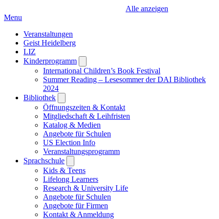
Alle anzeigen
Menu
Veranstaltungen
Geist Heidelberg
LIZ
Kinderprogramm
Open
submenu
International Children’s Book Festival
Summer Reading – Lesesommer der DAI Bibliothek
2024
Bibliothek
Open
submenu
Öffnungszeiten & Kontakt
Mitgliedschaft & Leihfristen
Katalog & Medien
Angebote für Schulen
US Election Info
Veranstaltungsprogramm
Sprachschule
Open
submenu
Kids & Teens
Lifelong Learners
Research & University Life
Angebote für Schulen
Angebote für Firmen
Kontakt & Anmeldung