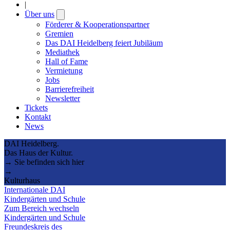
|
Über uns
Open
submenu
Förderer & Kooperationspartner
Gremien
Das DAI Heidelberg feiert Jubiläum
Mediathek
Hall of Fame
Vermietung
Jobs
Barrierefreiheit
Newsletter
Tickets
Kontakt
News
DAI Heidelberg.
Das Haus der Kultur.
→ Sie befinden sich hier
→
Kulturhaus
Internationale DAI
Kindergärten und Schule
Zum Bereich wechseln
Kindergärten und Schule
Freundeskreis des