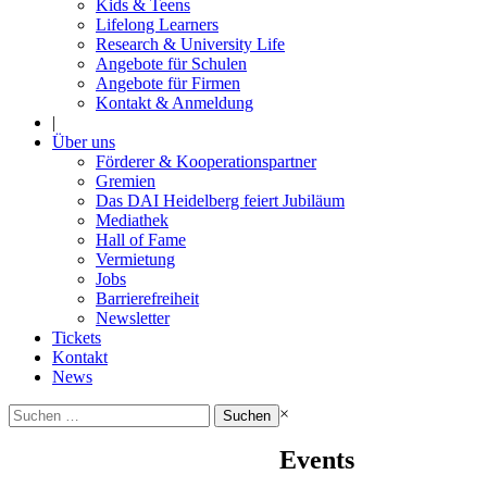
Kids & Teens
Lifelong Learners
Research & University Life
Angebote für Schulen
Angebote für Firmen
Kontakt & Anmeldung
|
Über uns
Förderer & Kooperationspartner
Gremien
Das DAI Heidelberg feiert Jubiläum
Mediathek
Hall of Fame
Vermietung
Jobs
Barrierefreiheit
Newsletter
Tickets
Kontakt
News
Suchen
×
nach:
Events