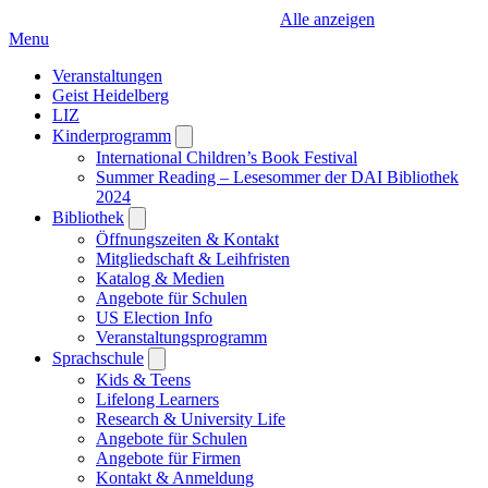
Alle anzeigen
Menu
Veranstaltungen
Geist Heidelberg
LIZ
Kinderprogramm
Open
submenu
International Children’s Book Festival
Summer Reading – Lesesommer der DAI Bibliothek
2024
Bibliothek
Open
submenu
Öffnungszeiten & Kontakt
Mitgliedschaft & Leihfristen
Katalog & Medien
Angebote für Schulen
US Election Info
Veranstaltungsprogramm
Sprachschule
Open
submenu
Kids & Teens
Lifelong Learners
Research & University Life
Angebote für Schulen
Angebote für Firmen
Kontakt & Anmeldung