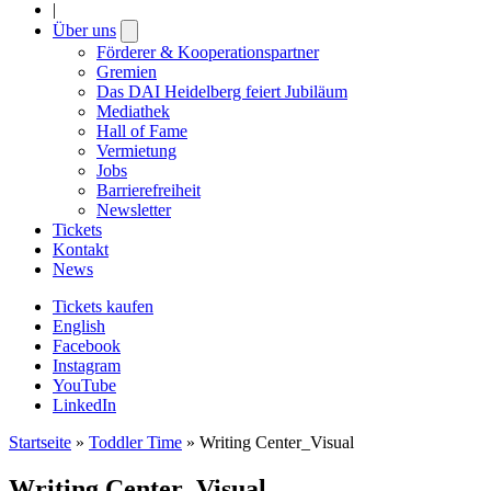
|
Über uns
Open
submenu
Förderer & Kooperationspartner
Gremien
Das DAI Heidelberg feiert Jubiläum
Mediathek
Hall of Fame
Vermietung
Jobs
Barrierefreiheit
Newsletter
Tickets
Kontakt
News
Tickets kaufen
English
Facebook
Instagram
YouTube
LinkedIn
Startseite
»
Toddler Time
»
Writing Center_Visual
Writing Center_Visual