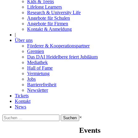
Kids & Teens
Lifelong Learners
Research & University Life
Angebote für Schulen
Angebote für Firmen
Kontakt & Anmeldung
|
Über uns
Förderer & Kooperationspartner
Gremien
Das DAI Heidelberg feiert Jubiläum
Mediathek
Hall of Fame
Vermietung
Jobs
Barrierefreiheit
Newsletter
Tickets
Kontakt
News
Suchen
×
nach:
Events