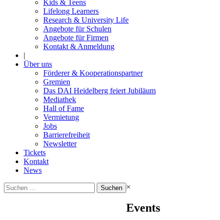
Kids & Teens
Lifelong Learners
Research & University Life
Angebote für Schulen
Angebote für Firmen
Kontakt & Anmeldung
|
Über uns
Förderer & Kooperationspartner
Gremien
Das DAI Heidelberg feiert Jubiläum
Mediathek
Hall of Fame
Vermietung
Jobs
Barrierefreiheit
Newsletter
Tickets
Kontakt
News
Suchen
×
nach:
Events