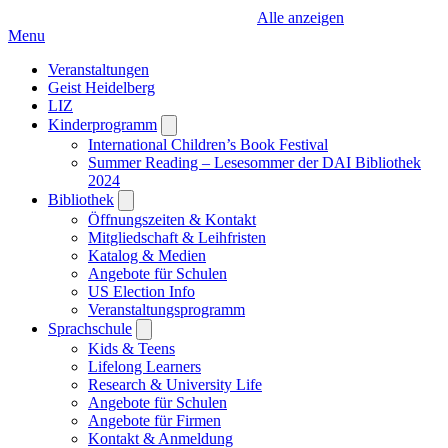
Alle anzeigen
Menu
Veranstaltungen
Geist Heidelberg
LIZ
Kinderprogramm
Open
submenu
International Children’s Book Festival
Summer Reading – Lesesommer der DAI Bibliothek
2024
Bibliothek
Open
submenu
Öffnungszeiten & Kontakt
Mitgliedschaft & Leihfristen
Katalog & Medien
Angebote für Schulen
US Election Info
Veranstaltungsprogramm
Sprachschule
Open
submenu
Kids & Teens
Lifelong Learners
Research & University Life
Angebote für Schulen
Angebote für Firmen
Kontakt & Anmeldung