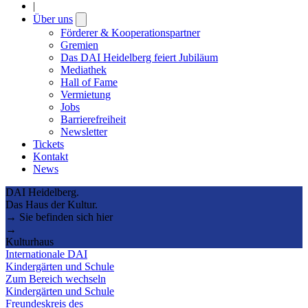
|
Über uns
Open
submenu
Förderer & Kooperationspartner
Gremien
Das DAI Heidelberg feiert Jubiläum
Mediathek
Hall of Fame
Vermietung
Jobs
Barrierefreiheit
Newsletter
Tickets
Kontakt
News
DAI Heidelberg.
Das Haus der Kultur.
→ Sie befinden sich hier
→
Kulturhaus
Internationale DAI
Kindergärten und Schule
Zum Bereich wechseln
Kindergärten und Schule
Freundeskreis des