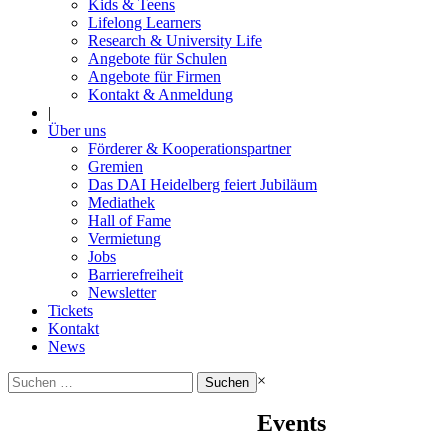
Kids & Teens
Lifelong Learners
Research & University Life
Angebote für Schulen
Angebote für Firmen
Kontakt & Anmeldung
|
Über uns
Förderer & Kooperationspartner
Gremien
Das DAI Heidelberg feiert Jubiläum
Mediathek
Hall of Fame
Vermietung
Jobs
Barrierefreiheit
Newsletter
Tickets
Kontakt
News
Suchen
×
nach:
Events