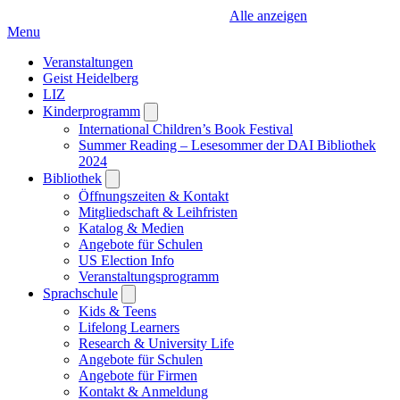
Alle anzeigen
Menu
Veranstaltungen
Geist Heidelberg
LIZ
Kinderprogramm
Open
submenu
International Children’s Book Festival
Summer Reading – Lesesommer der DAI Bibliothek
2024
Bibliothek
Open
submenu
Öffnungszeiten & Kontakt
Mitgliedschaft & Leihfristen
Katalog & Medien
Angebote für Schulen
US Election Info
Veranstaltungsprogramm
Sprachschule
Open
submenu
Kids & Teens
Lifelong Learners
Research & University Life
Angebote für Schulen
Angebote für Firmen
Kontakt & Anmeldung