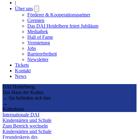
|
Über uns
Open
submenu
Förderer & Kooperationspartner
Gremien
Das DAI Heidelberg feiert Jubiläum
Mediathek
Hall of Fame
Vermietung
Jobs
Barrierefreiheit
Newsletter
Tickets
Kontakt
News
DAI Heidelberg.
Das Haus der Kultur.
→ Sie befinden sich hier
→
Kulturhaus
Internationale DAI
Kindergärten und Schule
Zum Bereich wechseln
Kindergärten und Schule
Freundeskreis des