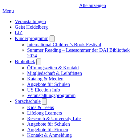
Alle anzeigen
Menu
Veranstaltungen
Geist Heidelberg
LIZ
Kinderprogramm
Open
submenu
International Children’s Book Festival
Summer Reading – Lesesommer der DAI Bibliothek
2024
Bibliothek
Open
submenu
Öffnungszeiten & Kontakt
Mitgliedschaft & Leihfristen
Katalog & Medien
Angebote für Schulen
US Election Info
Veranstaltungsprogramm
Sprachschule
Open
submenu
Kids & Teens
Lifelong Learners
Research & University Life
Angebote für Schulen
Angebote für Firmen
Kontakt & Anmeldung