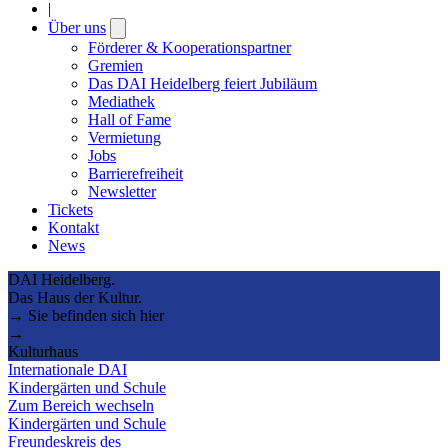
|
Über uns
Open
submenu
Förderer & Kooperationspartner
Gremien
Das DAI Heidelberg feiert Jubiläum
Mediathek
Hall of Fame
Vermietung
Jobs
Barrierefreiheit
Newsletter
Tickets
Kontakt
News
DAI Heidelberg.
Das Haus der Kultur.
→ Sie befinden sich hier
→
Kulturhaus
Internationale DAI
Kindergärten und Schule
Zum Bereich wechseln
Kindergärten und Schule
Freundeskreis des