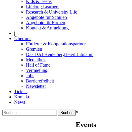
Kids & Teens
Lifelong Learners
Research & University Life
Angebote für Schulen
Angebote für Firmen
Kontakt & Anmeldung
|
Über uns
Förderer & Kooperationspartner
Gremien
Das DAI Heidelberg feiert Jubiläum
Mediathek
Hall of Fame
Vermietung
Jobs
Barrierefreiheit
Newsletter
Tickets
Kontakt
News
Suchen
×
nach:
Events