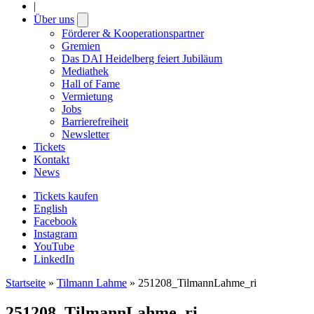
|
Über uns
Open
submenu
Förderer & Kooperationspartner
Gremien
Das DAI Heidelberg feiert Jubiläum
Mediathek
Hall of Fame
Vermietung
Jobs
Barrierefreiheit
Newsletter
Tickets
Kontakt
News
Tickets kaufen
English
Facebook
Instagram
YouTube
LinkedIn
Startseite
»
Tilmann Lahme
»
251208_TilmannLahme_ri
251208_TilmannLahme_ri