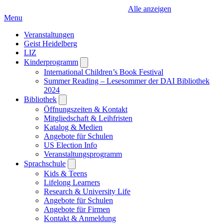
Alle anzeigen
Menu
Veranstaltungen
Geist Heidelberg
LIZ
Kinderprogramm
Open
submenu
International Children’s Book Festival
Summer Reading – Lesesommer der DAI Bibliothek
2024
Bibliothek
Open
submenu
Öffnungszeiten & Kontakt
Mitgliedschaft & Leihfristen
Katalog & Medien
Angebote für Schulen
US Election Info
Veranstaltungsprogramm
Sprachschule
Open
submenu
Kids & Teens
Lifelong Learners
Research & University Life
Angebote für Schulen
Angebote für Firmen
Kontakt & Anmeldung