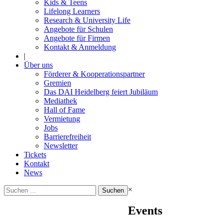
Kids & Teens
Lifelong Learners
Research & University Life
Angebote für Schulen
Angebote für Firmen
Kontakt & Anmeldung
|
Über uns
Förderer & Kooperationspartner
Gremien
Das DAI Heidelberg feiert Jubiläum
Mediathek
Hall of Fame
Vermietung
Jobs
Barrierefreiheit
Newsletter
Tickets
Kontakt
News
Suchen
×
nach:
Events