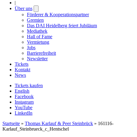
|
Über uns
Open
submenu
Förderer & Kooperationspartner
Gremien
Das DAI Heidelberg feiert Jubiläum
Mediathek
Hall of Fame
Vermietung
Jobs
Barrierefreiheit
Newsletter
Tickets
Kontakt
News
Tickets kaufen
English
Facebook
Instagram
YouTube
LinkedIn
Startseite
»
Thomas Karlauf & Peer Steinbrück
»
161116-
Karlauf_Steinbrueck_c_Hentschel