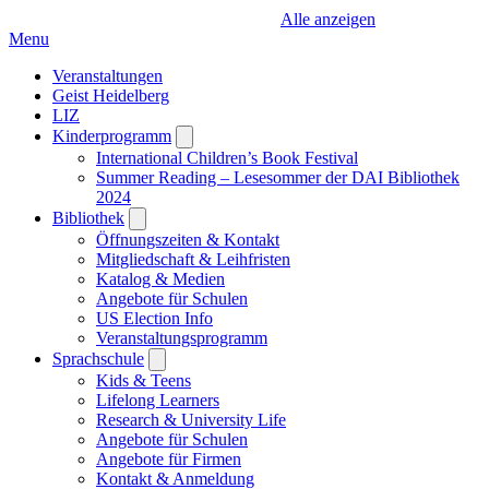
Alle anzeigen
Menu
Veranstaltungen
Geist Heidelberg
LIZ
Kinderprogramm
Open
submenu
International Children’s Book Festival
Summer Reading – Lesesommer der DAI Bibliothek
2024
Bibliothek
Open
submenu
Öffnungszeiten & Kontakt
Mitgliedschaft & Leihfristen
Katalog & Medien
Angebote für Schulen
US Election Info
Veranstaltungsprogramm
Sprachschule
Open
submenu
Kids & Teens
Lifelong Learners
Research & University Life
Angebote für Schulen
Angebote für Firmen
Kontakt & Anmeldung