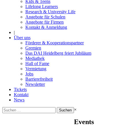
Kids & Teens
Lifelong Learners
Research & University Life
Angebote für Schulen
Angebote für Firmen
Kontakt & Anmeldung
|
Über uns
Förderer & Kooperationspartner
Gremien
Das DAI Heidelberg feiert Jubiläum
Mediathek
Hall of Fame
Vermietung
Jobs
Barrierefreiheit
Newsletter
Tickets
Kontakt
News
Suchen
×
nach:
Events