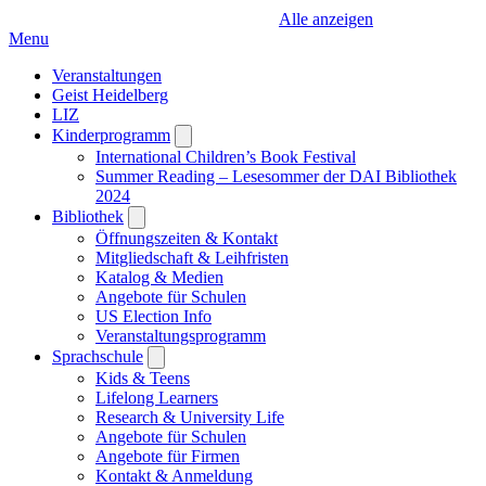
Alle anzeigen
Menu
Veranstaltungen
Geist Heidelberg
LIZ
Kinderprogramm
Open
submenu
International Children’s Book Festival
Summer Reading – Lesesommer der DAI Bibliothek
2024
Bibliothek
Open
submenu
Öffnungszeiten & Kontakt
Mitgliedschaft & Leihfristen
Katalog & Medien
Angebote für Schulen
US Election Info
Veranstaltungsprogramm
Sprachschule
Open
submenu
Kids & Teens
Lifelong Learners
Research & University Life
Angebote für Schulen
Angebote für Firmen
Kontakt & Anmeldung