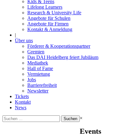
Kids & Teens
Lifelong Learners
Research & University Life
Angebote für Schulen
Angebote für Firmen
Kontakt & Anmeldung
|
Über uns
Förderer & Kooperationspartner
Gremien
Das DAI Heidelberg feiert Jubiläum
Mediathek
Hall of Fame
Vermietung
Jobs
Barrierefreiheit
Newsletter
Tickets
Kontakt
News
Suchen
×
nach:
Events