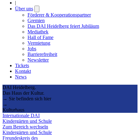
|
Über uns
Open
submenu
Förderer & Kooperationspartner
Gremien
Das DAI Heidelberg feiert Jubiläum
Mediathek
Hall of Fame
Vermietung
Jobs
Barrierefreiheit
Newsletter
Tickets
Kontakt
News
DAI Heidelberg.
Das Haus der Kultur.
→ Sie befinden sich hier
→
Kulturhaus
Internationale DAI
Kindergärten und Schule
Zum Bereich wechseln
Kindergärten und Schule
Freundeskreis des