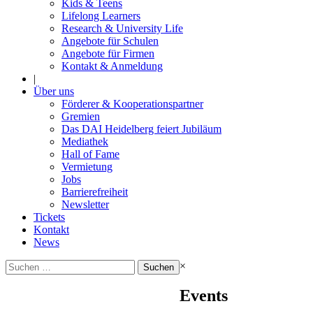
Kids & Teens
Lifelong Learners
Research & University Life
Angebote für Schulen
Angebote für Firmen
Kontakt & Anmeldung
|
Über uns
Förderer & Kooperationspartner
Gremien
Das DAI Heidelberg feiert Jubiläum
Mediathek
Hall of Fame
Vermietung
Jobs
Barrierefreiheit
Newsletter
Tickets
Kontakt
News
Suchen
×
nach:
Events