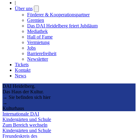
|
Über uns
Open
submenu
Förderer & Kooperationspartner
Gremien
Das DAI Heidelberg feiert Jubiläum
Mediathek
Hall of Fame
Vermietung
Jobs
Barrierefreiheit
Newsletter
Tickets
Kontakt
News
DAI Heidelberg.
Das Haus der Kultur.
→ Sie befinden sich hier
→
Kulturhaus
Internationale DAI
Kindergärten und Schule
Zum Bereich wechseln
Kindergärten und Schule
Freundeskreis des