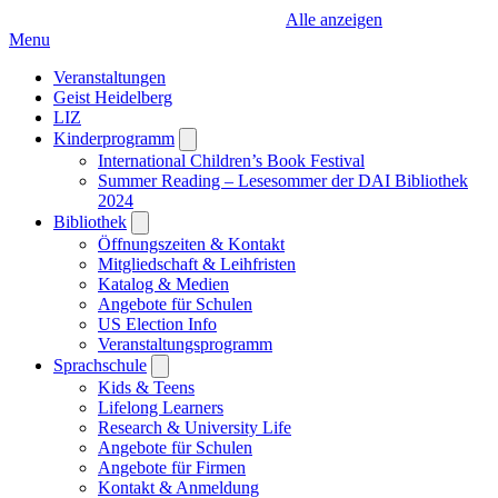
Alle anzeigen
Menu
Veranstaltungen
Geist Heidelberg
LIZ
Kinderprogramm
Open
submenu
International Children’s Book Festival
Summer Reading – Lesesommer der DAI Bibliothek
2024
Bibliothek
Open
submenu
Öffnungszeiten & Kontakt
Mitgliedschaft & Leihfristen
Katalog & Medien
Angebote für Schulen
US Election Info
Veranstaltungsprogramm
Sprachschule
Open
submenu
Kids & Teens
Lifelong Learners
Research & University Life
Angebote für Schulen
Angebote für Firmen
Kontakt & Anmeldung