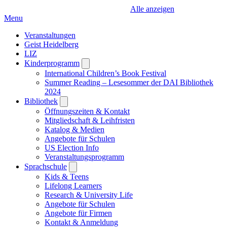
Alle anzeigen
Menu
Veranstaltungen
Geist Heidelberg
LIZ
Kinderprogramm
Open
submenu
International Children’s Book Festival
Summer Reading – Lesesommer der DAI Bibliothek
2024
Bibliothek
Open
submenu
Öffnungszeiten & Kontakt
Mitgliedschaft & Leihfristen
Katalog & Medien
Angebote für Schulen
US Election Info
Veranstaltungsprogramm
Sprachschule
Open
submenu
Kids & Teens
Lifelong Learners
Research & University Life
Angebote für Schulen
Angebote für Firmen
Kontakt & Anmeldung