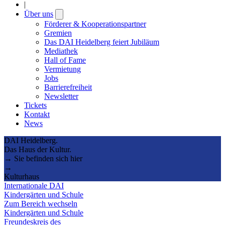
|
Über uns
Open
submenu
Förderer & Kooperationspartner
Gremien
Das DAI Heidelberg feiert Jubiläum
Mediathek
Hall of Fame
Vermietung
Jobs
Barrierefreiheit
Newsletter
Tickets
Kontakt
News
DAI Heidelberg.
Das Haus der Kultur.
→ Sie befinden sich hier
→
Kulturhaus
Internationale DAI
Kindergärten und Schule
Zum Bereich wechseln
Kindergärten und Schule
Freundeskreis des