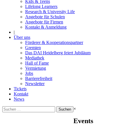
Kids & Teens
Lifelong Learners
Research & University Life
Angebote für Schulen
Angebote für Firmen
Kontakt & Anmeldung
|
Über uns
Förderer & Kooperationspartner
Gremien
Das DAI Heidelberg feiert Jubiläum
Mediathek
Hall of Fame
Vermietung
Jobs
Barrierefreiheit
Newsletter
Tickets
Kontakt
News
Suchen
×
nach:
Events