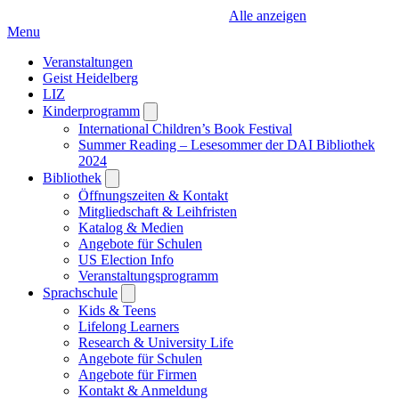
Alle anzeigen
Menu
Veranstaltungen
Geist Heidelberg
LIZ
Kinderprogramm
Open
submenu
International Children’s Book Festival
Summer Reading – Lesesommer der DAI Bibliothek
2024
Bibliothek
Open
submenu
Öffnungszeiten & Kontakt
Mitgliedschaft & Leihfristen
Katalog & Medien
Angebote für Schulen
US Election Info
Veranstaltungsprogramm
Sprachschule
Open
submenu
Kids & Teens
Lifelong Learners
Research & University Life
Angebote für Schulen
Angebote für Firmen
Kontakt & Anmeldung