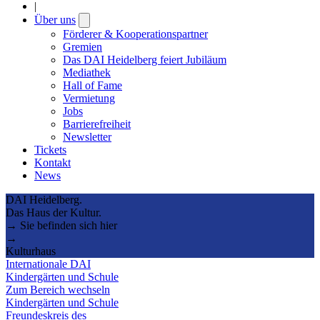
|
Über uns
Open
submenu
Förderer & Kooperationspartner
Gremien
Das DAI Heidelberg feiert Jubiläum
Mediathek
Hall of Fame
Vermietung
Jobs
Barrierefreiheit
Newsletter
Tickets
Kontakt
News
DAI Heidelberg.
Das Haus der Kultur.
→ Sie befinden sich hier
→
Kulturhaus
Internationale DAI
Kindergärten und Schule
Zum Bereich wechseln
Kindergärten und Schule
Freundeskreis des