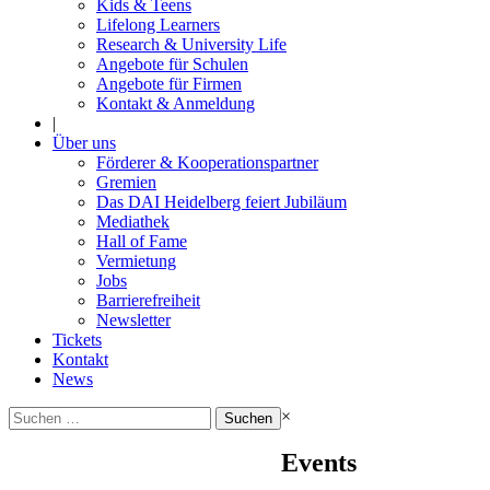
Kids & Teens
Lifelong Learners
Research & University Life
Angebote für Schulen
Angebote für Firmen
Kontakt & Anmeldung
|
Über uns
Förderer & Kooperationspartner
Gremien
Das DAI Heidelberg feiert Jubiläum
Mediathek
Hall of Fame
Vermietung
Jobs
Barrierefreiheit
Newsletter
Tickets
Kontakt
News
Suchen
×
nach:
Events