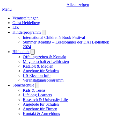
Alle anzeigen
Menu
Veranstaltungen
Geist Heidelberg
LIZ
Kinderprogramm
Open
submenu
International Children’s Book Festival
Summer Reading – Lesesommer der DAI Bibliothek
2024
Bibliothek
Open
submenu
Öffnungszeiten & Kontakt
Mitgliedschaft & Leihfristen
Katalog & Medien
Angebote für Schulen
US Election Info
Veranstaltungsprogramm
Sprachschule
Open
submenu
Kids & Teens
Lifelong Learners
Research & University Life
Angebote für Schulen
Angebote für Firmen
Kontakt & Anmeldung