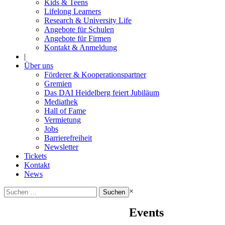
Kids & Teens
Lifelong Learners
Research & University Life
Angebote für Schulen
Angebote für Firmen
Kontakt & Anmeldung
|
Über uns
Förderer & Kooperationspartner
Gremien
Das DAI Heidelberg feiert Jubiläum
Mediathek
Hall of Fame
Vermietung
Jobs
Barrierefreiheit
Newsletter
Tickets
Kontakt
News
Suchen
×
nach:
Events