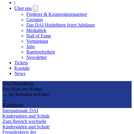
|
Über uns
Open
submenu
Förderer & Kooperationspartner
Gremien
Das DAI Heidelberg feiert Jubiläum
Mediathek
Hall of Fame
Vermietung
Jobs
Barrierefreiheit
Newsletter
Tickets
Kontakt
News
DAI Heidelberg.
Das Haus der Kultur.
→ Sie befinden sich hier
→
Kulturhaus
Internationale DAI
Kindergärten und Schule
Zum Bereich wechseln
Kindergärten und Schule
Freundeskreis des