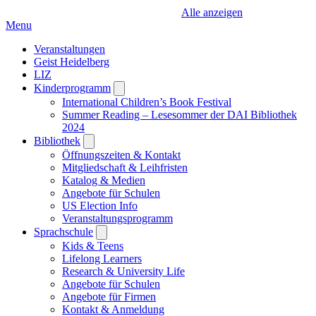
Alle anzeigen
Menu
Veranstaltungen
Geist Heidelberg
LIZ
Kinderprogramm
Open
submenu
International Children’s Book Festival
Summer Reading – Lesesommer der DAI Bibliothek
2024
Bibliothek
Open
submenu
Öffnungszeiten & Kontakt
Mitgliedschaft & Leihfristen
Katalog & Medien
Angebote für Schulen
US Election Info
Veranstaltungsprogramm
Sprachschule
Open
submenu
Kids & Teens
Lifelong Learners
Research & University Life
Angebote für Schulen
Angebote für Firmen
Kontakt & Anmeldung