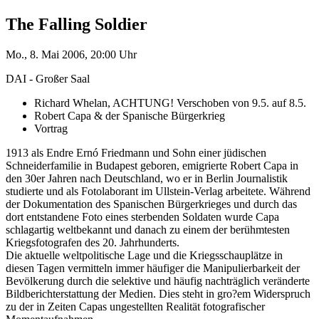
The Falling Soldier
Mo., 8. Mai 2006, 20:00 Uhr
DAI - Großer Saal
Richard Whelan, ACHTUNG! Verschoben von 9.5. auf 8.5.
Robert Capa & der Spanische Bürgerkrieg
Vortrag
1913 als Endre Ernó Friedmann und Sohn einer jüdischen
Schneiderfamilie in Budapest geboren, emigrierte Robert Capa in
den 30er Jahren nach Deutschland, wo er in Berlin Journalistik
studierte und als Fotolaborant im Ullstein-Verlag arbeitete. Während
der Dokumentation des Spanischen Bürgerkrieges und durch das
dort entstandene Foto eines sterbenden Soldaten wurde Capa
schlagartig weltbekannt und danach zu einem der berühmtesten
Kriegsfotografen des 20. Jahrhunderts.
Die aktuelle weltpolitische Lage und die Kriegsschauplätze in
diesen Tagen vermitteln immer häufiger die Manipulierbarkeit der
Bevölkerung durch die selektive und häufig nachträglich veränderte
Bildberichterstattung der Medien. Dies steht in gro?em Widerspruch
zu der in Zeiten Capas ungestellten Realität fotografischer