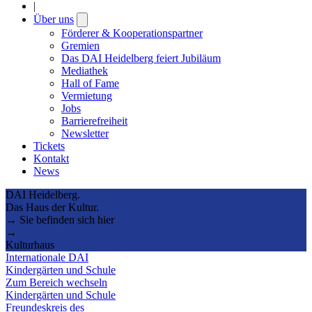
|
Über uns
Open
submenu
Förderer & Kooperationspartner
Gremien
Das DAI Heidelberg feiert Jubiläum
Mediathek
Hall of Fame
Vermietung
Jobs
Barrierefreiheit
Newsletter
Tickets
Kontakt
News
DAI Heidelberg.
Das Haus der Kultur.
→ Sie befinden sich hier
→
Kulturhaus
Internationale DAI
Kindergärten und Schule
Zum Bereich wechseln
Kindergärten und Schule
Freundeskreis des