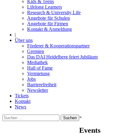
Kids & Teens
Lifelong Learners
Research & University Life
Angebote für Schulen
Angebote für Firmen
Kontakt & Anmeldung
|
Über uns
Förderer & Kooperationspartner
Gremien
Das DAI Heidelberg feiert Jubiläum
Mediathek
Hall of Fame
Vermietung
Jobs
Barrierefreiheit
Newsletter
Tickets
Kontakt
News
Suchen
×
nach:
Events