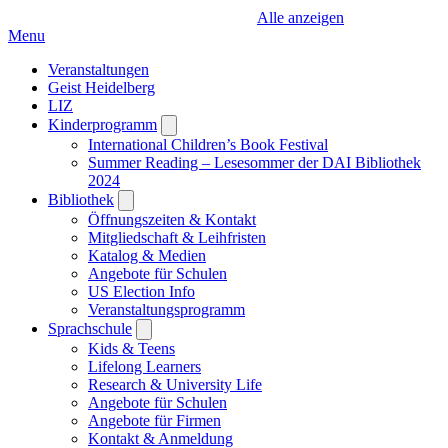
Alle anzeigen
Menu
Veranstaltungen
Geist Heidelberg
LIZ
Kinderprogramm
Open
submenu
International Children’s Book Festival
Summer Reading – Lesesommer der DAI Bibliothek
2024
Bibliothek
Open
submenu
Öffnungszeiten & Kontakt
Mitgliedschaft & Leihfristen
Katalog & Medien
Angebote für Schulen
US Election Info
Veranstaltungsprogramm
Sprachschule
Open
submenu
Kids & Teens
Lifelong Learners
Research & University Life
Angebote für Schulen
Angebote für Firmen
Kontakt & Anmeldung