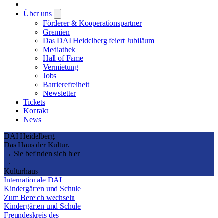
|
Über uns
Open
submenu
Förderer & Kooperationspartner
Gremien
Das DAI Heidelberg feiert Jubiläum
Mediathek
Hall of Fame
Vermietung
Jobs
Barrierefreiheit
Newsletter
Tickets
Kontakt
News
DAI Heidelberg.
Das Haus der Kultur.
→ Sie befinden sich hier
→
Kulturhaus
Internationale DAI
Kindergärten und Schule
Zum Bereich wechseln
Kindergärten und Schule
Freundeskreis des