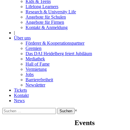
Kids & Teens
Lifelong Learners
Research & University Life
Angebote für Schulen
Angebote für Firmen
Kontakt & Anmeldung
|
Über uns
Förderer & Kooperationspartner
Gremien
Das DAI Heidelberg feiert Jubiläum
Mediathek
Hall of Fame
Vermietung
Jobs
Barrierefreiheit
Newsletter
Tickets
Kontakt
News
Suchen
×
nach:
Events