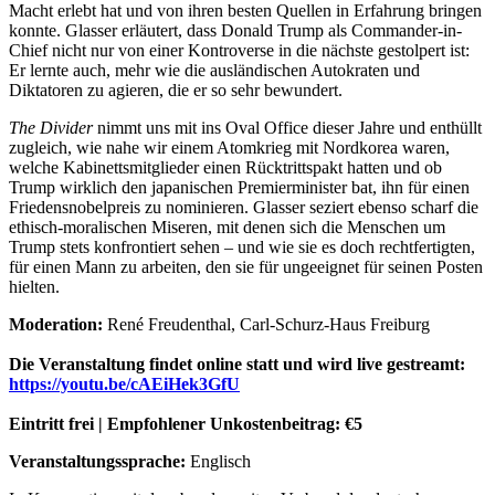
Macht erlebt hat und von ihren besten Quellen in Erfahrung bringen
konnte. Glasser erläutert, dass Donald Trump als Commander-in-
Chief nicht nur von einer Kontroverse in die nächste gestolpert ist:
Er lernte auch, mehr wie die ausländischen Autokraten und
Diktatoren zu agieren, die er so sehr bewundert.
The Divider
nimmt uns mit ins Oval Office dieser Jahre und enthüllt
zugleich, wie nahe wir einem Atomkrieg mit Nordkorea waren,
welche Kabinettsmitglieder einen Rücktrittspakt hatten und ob
Trump wirklich den japanischen Premierminister bat, ihn für einen
Friedensnobelpreis zu nominieren. Glasser seziert ebenso scharf die
ethisch-moralischen Miseren, mit denen sich die Menschen um
Trump stets konfrontiert sehen – und wie sie es doch rechtfertigten,
für einen Mann zu arbeiten, den sie für ungeeignet für seinen Posten
hielten.
Moderation:
René Freudenthal, Carl-Schurz-Haus Freiburg
Die Veranstaltung findet online statt und wird live gestreamt:
https://youtu.be/cAEiHek3GfU
Eintritt frei | Empfohlener Unkostenbeitrag: €5
Veranstaltungssprache:
Englisch