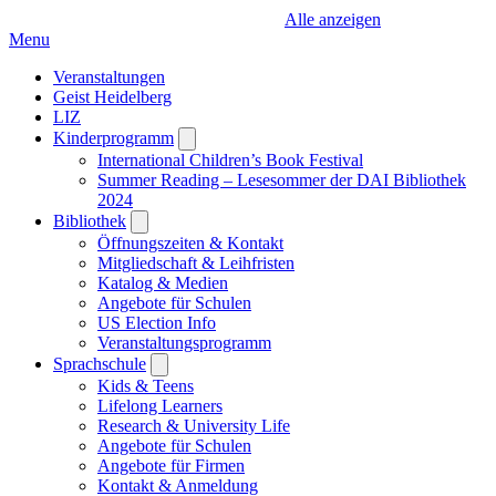
Alle anzeigen
Menu
Veranstaltungen
Geist Heidelberg
LIZ
Kinderprogramm
Open
submenu
International Children’s Book Festival
Summer Reading – Lesesommer der DAI Bibliothek
2024
Bibliothek
Open
submenu
Öffnungszeiten & Kontakt
Mitgliedschaft & Leihfristen
Katalog & Medien
Angebote für Schulen
US Election Info
Veranstaltungsprogramm
Sprachschule
Open
submenu
Kids & Teens
Lifelong Learners
Research & University Life
Angebote für Schulen
Angebote für Firmen
Kontakt & Anmeldung