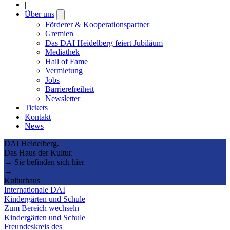
|
Über uns
Open
submenu
Förderer & Kooperationspartner
Gremien
Das DAI Heidelberg feiert Jubiläum
Mediathek
Hall of Fame
Vermietung
Jobs
Barrierefreiheit
Newsletter
Tickets
Kontakt
News
DAI Heidelberg.
Das Haus der Kultur.
→ Sie befinden sich hier
→
Kulturhaus
Internationale DAI
Kindergärten und Schule
Zum Bereich wechseln
Kindergärten und Schule
Freundeskreis des