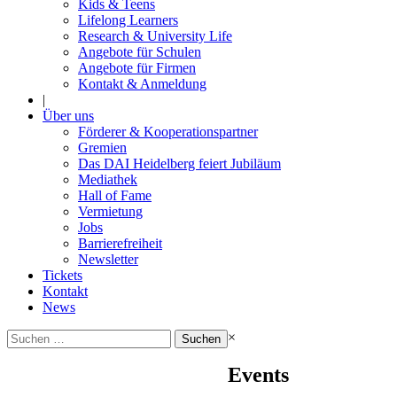
Kids & Teens
Lifelong Learners
Research & University Life
Angebote für Schulen
Angebote für Firmen
Kontakt & Anmeldung
|
Über uns
Förderer & Kooperationspartner
Gremien
Das DAI Heidelberg feiert Jubiläum
Mediathek
Hall of Fame
Vermietung
Jobs
Barrierefreiheit
Newsletter
Tickets
Kontakt
News
Suchen
×
nach:
Events