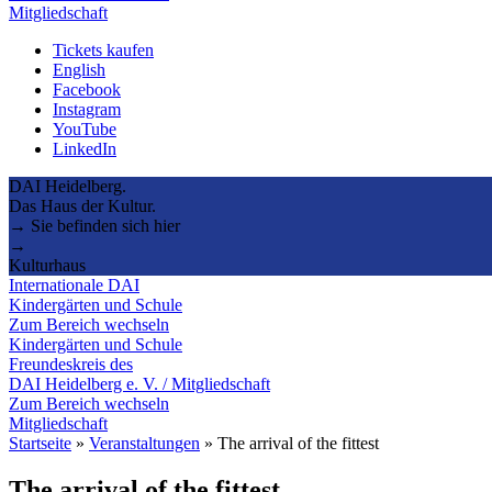
Mitgliedschaft
Tickets kaufen
English
Facebook
Instagram
YouTube
LinkedIn
DAI Heidelberg.
Das Haus der Kultur.
→ Sie befinden sich hier
→
Kulturhaus
Internationale DAI
Kindergärten und Schule
Zum Bereich wechseln
Kindergärten und Schule
Freundeskreis des
DAI Heidelberg e. V. / Mitgliedschaft
Zum Bereich wechseln
Mitgliedschaft
Startseite
»
Veranstaltungen
»
The arrival of the fittest
The arrival of the fittest