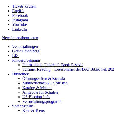
Tickets kaufen
English
Facebook
Instagram
YouTube
LinkedIn
Newsletter
abonnieren
Veranstaltungen
Geist Heidelberg
LIZ
Kinderprogramm
International Children’s Book Festival
Summer Reading – Lesesommer der DAI Bibliothek 20
Bibliothek
Öffnungszeiten & Kontakt
Mitgliedschaft & Leihfristen
Katalog & Medien
Angebote für Schulen
US Election Info
Veranstaltungsprogramm
Sprachschule
Kids & Teens