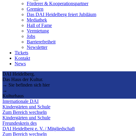
submenu
Förderer & Kooperationspartner
Gremien
Das DAI Heidelberg feiert Jubiläum
Mediathek
Hall of Fame
Vermietung
Jobs
Barrierefreiheit
Newsletter
Tickets
Kontakt
News
DAI Heidelberg.
Das Haus der Kultur.
→ Sie befinden sich hier
→
Kulturhaus
Internationale DAI
Kindergärten und Schule
Zum Bereich wechseln
Kindergärten und Schule
Freundeskreis des
DAI Heidelberg e. V. / Mitgliedschaft
Zum Bereich wechseln