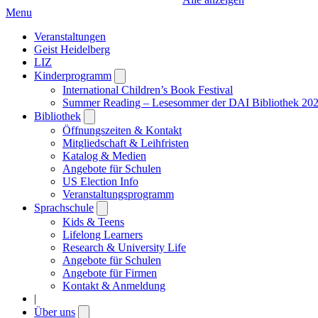
Menu
Veranstaltungen
Geist Heidelberg
LIZ
Kinderprogramm
Open
submenu
International Children’s Book Festival
Summer Reading – Lesesommer der DAI Bibliothek 20
Bibliothek
Open
submenu
Öffnungszeiten & Kontakt
Mitgliedschaft & Leihfristen
Katalog & Medien
Angebote für Schulen
US Election Info
Veranstaltungsprogramm
Sprachschule
Open
submenu
Kids & Teens
Lifelong Learners
Research & University Life
Angebote für Schulen
Angebote für Firmen
Kontakt & Anmeldung
|
Über uns
Open