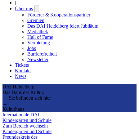
|
Über uns
Open
submenu
Förderer & Kooperationspartner
Gremien
Das DAI Heidelberg feiert Jubiläum
Mediathek
Hall of Fame
Vermietung
Jobs
Barrierefreiheit
Newsletter
Tickets
Kontakt
News
DAI Heidelberg.
Das Haus der Kultur.
→ Sie befinden sich hier
→
Kulturhaus
Internationale DAI
Kindergärten und Schule
Zum Bereich wechseln
Kindergärten und Schule
Freundeskreis des