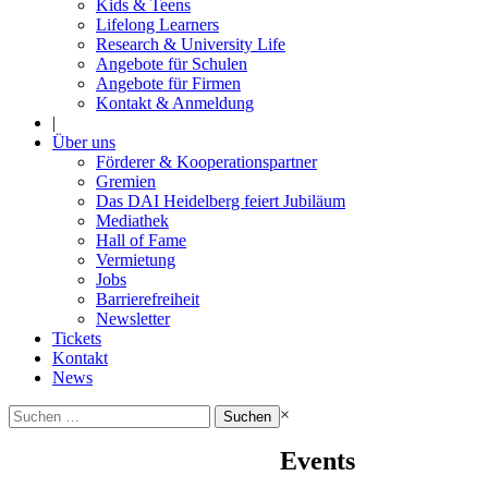
Kids & Teens
Lifelong Learners
Research & University Life
Angebote für Schulen
Angebote für Firmen
Kontakt & Anmeldung
|
Über uns
Förderer & Kooperationspartner
Gremien
Das DAI Heidelberg feiert Jubiläum
Mediathek
Hall of Fame
Vermietung
Jobs
Barrierefreiheit
Newsletter
Tickets
Kontakt
News
Suchen
×
nach:
Events