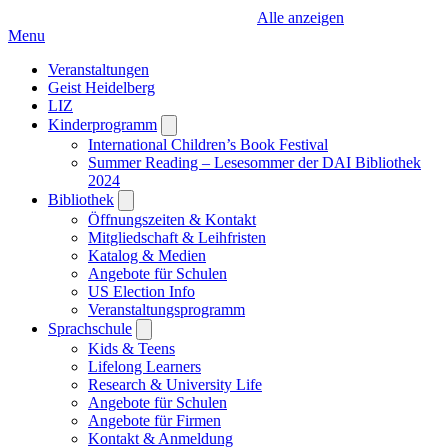
Alle anzeigen
Menu
Veranstaltungen
Geist Heidelberg
LIZ
Kinderprogramm
Open
submenu
International Children’s Book Festival
Summer Reading – Lesesommer der DAI Bibliothek
2024
Bibliothek
Open
submenu
Öffnungszeiten & Kontakt
Mitgliedschaft & Leihfristen
Katalog & Medien
Angebote für Schulen
US Election Info
Veranstaltungsprogramm
Sprachschule
Open
submenu
Kids & Teens
Lifelong Learners
Research & University Life
Angebote für Schulen
Angebote für Firmen
Kontakt & Anmeldung