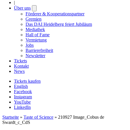
|
Über uns
Open
submenu
Förderer & Kooperationspartner
Gremien
Das DAI Heidelberg feiert Jubiläum
Mediathek
Hall of Fame
Vermietung
Jobs
Barrierefreiheit
Newsletter
Tickets
Kontakt
News
Tickets kaufen
English
Facebook
Instagram
YouTube
LinkedIn
Startseite
»
Taste of Science
»
210927 Image_Cobus de
Swardt_c_CdS