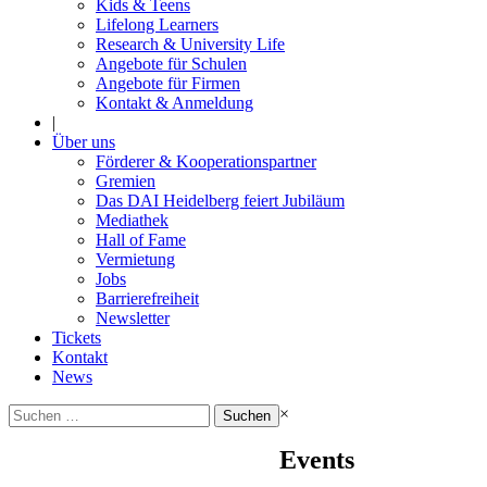
Kids & Teens
Lifelong Learners
Research & University Life
Angebote für Schulen
Angebote für Firmen
Kontakt & Anmeldung
|
Über uns
Förderer & Kooperationspartner
Gremien
Das DAI Heidelberg feiert Jubiläum
Mediathek
Hall of Fame
Vermietung
Jobs
Barrierefreiheit
Newsletter
Tickets
Kontakt
News
Suchen
×
nach:
Events