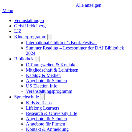
Alle anzeigen
Menu
Veranstaltungen
Geist Heidelberg
LIZ
Kinderprogramm
Open
submenu
International Children’s Book Festival
Summer Reading – Lesesommer der DAI Bibliothek
2024
Bibliothek
Open
submenu
Öffnungszeiten & Kontakt
Mitgliedschaft & Leihfristen
Katalog & Medien
Angebote für Schulen
US Election Info
Veranstaltungsprogramm
Sprachschule
Open
submenu
Kids & Teens
Lifelong Learners
Research & University Life
Angebote für Schulen
Angebote für Firmen
Kontakt & Anmeldung