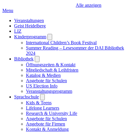
Alle anzeigen
Menu
Veranstaltungen
Geist Heidelberg
LIZ
Kinderprogramm
Open
submenu
International Children’s Book Festival
Summer Reading – Lesesommer der DAI Bibliothek
2024
Bibliothek
Open
submenu
Öffnungszeiten & Kontakt
Mitgliedschaft & Leihfristen
Katalog & Medien
Angebote für Schulen
US Election Info
Veranstaltungsprogramm
Sprachschule
Open
submenu
Kids & Teens
Lifelong Learners
Research & University Life
Angebote für Schulen
Angebote für Firmen
Kontakt & Anmeldung