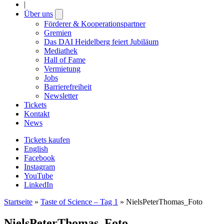
|
Über uns
Open
submenu
Förderer & Kooperationspartner
Gremien
Das DAI Heidelberg feiert Jubiläum
Mediathek
Hall of Fame
Vermietung
Jobs
Barrierefreiheit
Newsletter
Tickets
Kontakt
News
Tickets kaufen
English
Facebook
Instagram
YouTube
LinkedIn
Startseite
»
Taste of Science – Tag 1
»
NielsPeterThomas_Foto
NielsPeterThomas_Foto