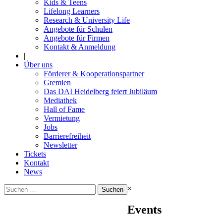
Kids & Teens
Lifelong Learners
Research & University Life
Angebote für Schulen
Angebote für Firmen
Kontakt & Anmeldung
|
Über uns
Förderer & Kooperationspartner
Gremien
Das DAI Heidelberg feiert Jubiläum
Mediathek
Hall of Fame
Vermietung
Jobs
Barrierefreiheit
Newsletter
Tickets
Kontakt
News
Suchen
×
nach:
Events