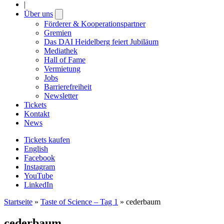
|
Über uns
Open
submenu
Förderer & Kooperationspartner
Gremien
Das DAI Heidelberg feiert Jubiläum
Mediathek
Hall of Fame
Vermietung
Jobs
Barrierefreiheit
Newsletter
Tickets
Kontakt
News
Tickets kaufen
English
Facebook
Instagram
YouTube
LinkedIn
Startseite
»
Taste of Science – Tag 1
»
cederbaum
cederbaum