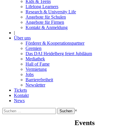
Kids & Teens
Lifelong Learners
Research & University Life
Angebote für Schulen
Angebote für Firmen
Kontakt & Anmeldung
|
Über uns
Förderer & Kooperationspartner
Gremien
Das DAI Heidelberg feiert Jubiläum
Mediathek
Hall of Fame
Vermietung
Jobs
Barrierefreiheit
Newsletter
Tickets
Kontakt
News
Suchen
×
nach:
Events