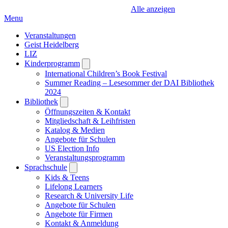
Alle anzeigen
Menu
Veranstaltungen
Geist Heidelberg
LIZ
Kinderprogramm
Open
submenu
International Children’s Book Festival
Summer Reading – Lesesommer der DAI Bibliothek
2024
Bibliothek
Open
submenu
Öffnungszeiten & Kontakt
Mitgliedschaft & Leihfristen
Katalog & Medien
Angebote für Schulen
US Election Info
Veranstaltungsprogramm
Sprachschule
Open
submenu
Kids & Teens
Lifelong Learners
Research & University Life
Angebote für Schulen
Angebote für Firmen
Kontakt & Anmeldung