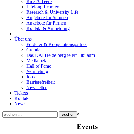
Kids & Teens
Lifelong Learners
Research & University Life
Angebote für Schulen
Angebote für Firmen
Kontakt & Anmeldung
|
Über uns
Förderer & Kooperationspartner
Gremien
Das DAI Heidelberg feiert Jubiläum
Mediathek
Hall of Fame
Vermietung
Jobs
Barrierefreiheit
Newsletter
Tickets
Kontakt
News
Suchen
×
nach:
Events