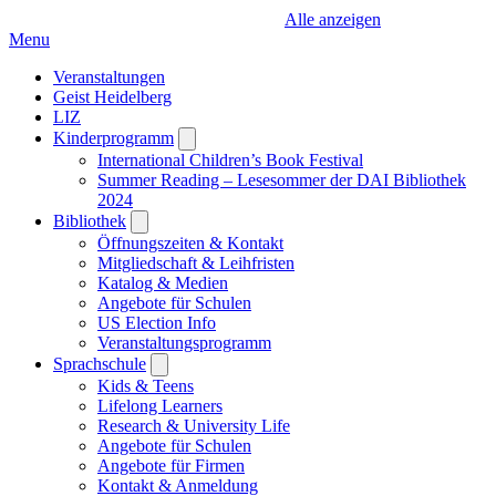
Alle anzeigen
Menu
Veranstaltungen
Geist Heidelberg
LIZ
Kinderprogramm
Open
submenu
International Children’s Book Festival
Summer Reading – Lesesommer der DAI Bibliothek
2024
Bibliothek
Open
submenu
Öffnungszeiten & Kontakt
Mitgliedschaft & Leihfristen
Katalog & Medien
Angebote für Schulen
US Election Info
Veranstaltungsprogramm
Sprachschule
Open
submenu
Kids & Teens
Lifelong Learners
Research & University Life
Angebote für Schulen
Angebote für Firmen
Kontakt & Anmeldung