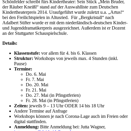
Schönfelder schreibt fürs Kindertheater: Sein Stück „Mein Bruder,
der Räuber Kneißl“ stand auf der Auswahlliste zum Deutschen
Kindertheaterpreis 2014. Uraufgeführt wurde zuletzt u.a. „Artus!“
bei den Freilichtspielen in Altusried. Für „Bergkristall“ nach
Adalbert Stifter wurde er mit dem niederländisch-deutschen Kinder-
und Jugenddramatikerpreis ausgezeichnet. Außerdem ist er Dozent
an der Stuttgarter Schauspielschule.
Details:
Klassenstufe:
vor allem für 4. bis 6. Klassen
Struktur:
Workshops von jeweils max. 4 Stunden (inkl.
Pause)
Termine:
Do. 6. Mai
Fr. 7. Mai
Do. 20. Mai
Fr. 21. Mai
Do. 27. Mai (in Pfingstferien)
Fr. 28. Mai (in Pfingstferien)
Zeiten:
jeweils 9 – 13 Uhr ODER 14 bis 18 Uhr
Andere Termine auf Anfrage
Workshops können je nach Corona-Lage auch im Freien oder
digital stattfinden.
Anmeldung:
Bitte Anmeldung bei: Jutta Wagner,