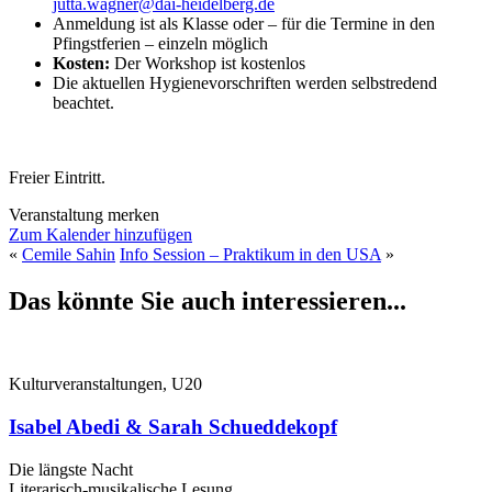
jutta.wagner@dai-heidelberg.de
Anmeldung ist als Klasse oder – für die Termine in den
Pfingstferien – einzeln möglich
Kosten:
Der Workshop ist kostenlos
Die aktuellen Hygienevorschriften werden selbstredend
beachtet.
Freier Eintritt.
Veranstaltung merken
Zum Kalender hinzufügen
«
Cemile Sahin
Info Session – Praktikum in den USA
»
Das könnte Sie auch interessieren...
Kulturveranstaltungen, U20
Isabel Abedi & Sarah Schueddekopf
Die längste Nacht
Literarisch-musikalische Lesung