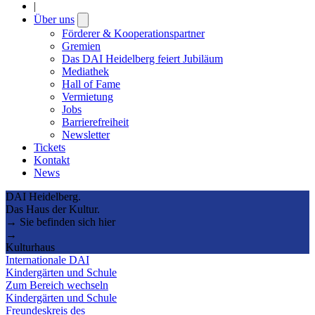
|
Über uns
Open
submenu
Förderer & Kooperationspartner
Gremien
Das DAI Heidelberg feiert Jubiläum
Mediathek
Hall of Fame
Vermietung
Jobs
Barrierefreiheit
Newsletter
Tickets
Kontakt
News
DAI Heidelberg.
Das Haus der Kultur.
→ Sie befinden sich hier
→
Kulturhaus
Internationale DAI
Kindergärten und Schule
Zum Bereich wechseln
Kindergärten und Schule
Freundeskreis des