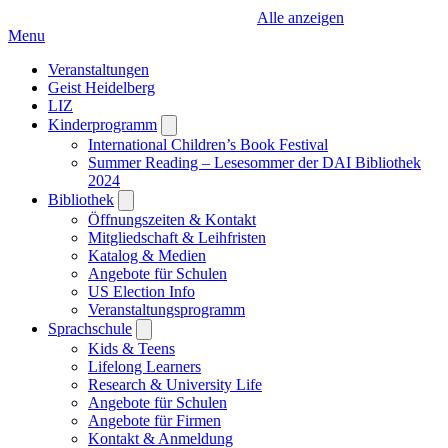
Alle anzeigen
Menu
Veranstaltungen
Geist Heidelberg
LIZ
Kinderprogramm
Open
submenu
International Children’s Book Festival
Summer Reading – Lesesommer der DAI Bibliothek
2024
Bibliothek
Open
submenu
Öffnungszeiten & Kontakt
Mitgliedschaft & Leihfristen
Katalog & Medien
Angebote für Schulen
US Election Info
Veranstaltungsprogramm
Sprachschule
Open
submenu
Kids & Teens
Lifelong Learners
Research & University Life
Angebote für Schulen
Angebote für Firmen
Kontakt & Anmeldung