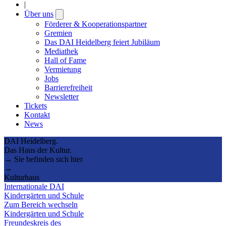
|
Über uns
Open
submenu
Förderer & Kooperationspartner
Gremien
Das DAI Heidelberg feiert Jubiläum
Mediathek
Hall of Fame
Vermietung
Jobs
Barrierefreiheit
Newsletter
Tickets
Kontakt
News
DAI Heidelberg.
Das Haus der Kultur.
→ Sie befinden sich hier
→
Kulturhaus
Internationale DAI
Kindergärten und Schule
Zum Bereich wechseln
Kindergärten und Schule
Freundeskreis des