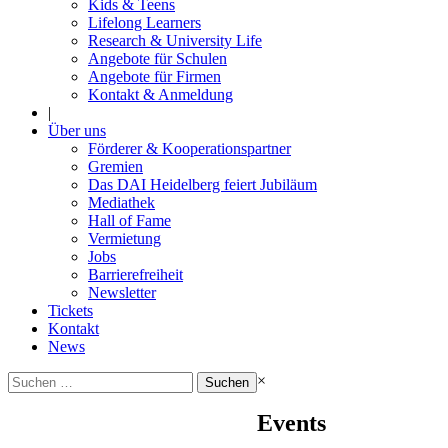
Kids & Teens
Lifelong Learners
Research & University Life
Angebote für Schulen
Angebote für Firmen
Kontakt & Anmeldung
|
Über uns
Förderer & Kooperationspartner
Gremien
Das DAI Heidelberg feiert Jubiläum
Mediathek
Hall of Fame
Vermietung
Jobs
Barrierefreiheit
Newsletter
Tickets
Kontakt
News
Suchen
×
nach:
Events